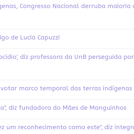
genas, Congresso Nacional derruba maioria 
tigo de Lucia Capuzzi
cídio', diz professora da UnB perseguida po
er votar marco temporal das terras indígen
ida", diz fundadora do Mães de Manguinhos
ez um reconhecimento como este", diz inte