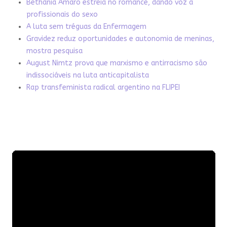
Bethânia Amaro estreia no romance, dando voz a
profissionais do sexo
A luta sem tréguas da Enfermagem
Gravidez reduz oportunidades e autonomia de meninas,
mostra pesquisa
August Nimtz prova que marxismo e antirracismo são
indissociáveis na luta anticapitalista
Rap transfeminista radical argentino na FLIPEI