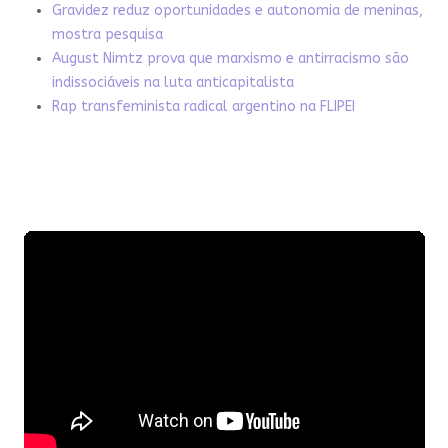
Gravidez reduz oportunidades e autonomia de meninas,
mostra pesquisa
August Nimtz prova que marxismo e antirracismo são
indissociáveis na luta anticapitalista
Rap transfeminista radical argentino na FLIPEI