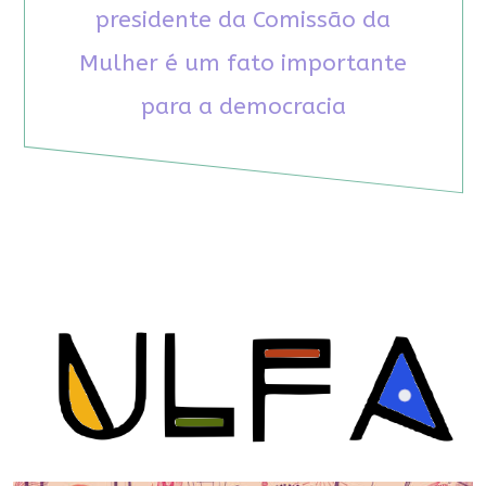
presidente da Comissão da
Mulher é um fato importante
para a democracia