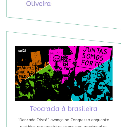
Teocracia à brasileira
“Bancada Cristã” avança no Congresso enquanto
partidos progressistas esquecem movimentos