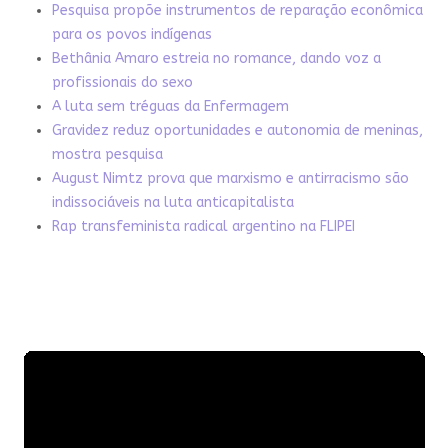
Pesquisa propõe instrumentos de reparação econômica
para os povos indígenas
Bethânia Amaro estreia no romance, dando voz a
profissionais do sexo
A luta sem tréguas da Enfermagem
Gravidez reduz oportunidades e autonomia de meninas,
mostra pesquisa
August Nimtz prova que marxismo e antirracismo são
indissociáveis na luta anticapitalista
Rap transfeminista radical argentino na FLIPEI