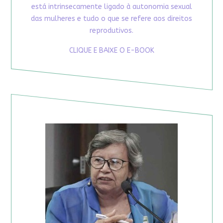
está intrinsecamente ligado à autonomia sexual
das mulheres e tudo o que se refere aos direitos
reprodutivos.
CLIQUE E BAIXE O E-BOOK