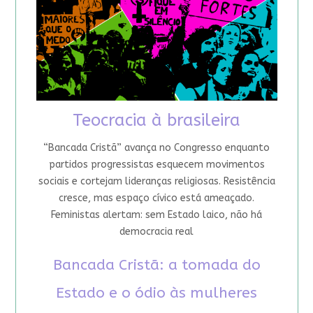
Teocracia à brasileira
“Bancada Cristã” avança no Congresso enquanto
partidos progressistas esquecem movimentos
sociais e cortejam lideranças religiosas. Resistência
cresce, mas espaço cívico está ameaçado.
Feministas alertam: sem Estado laico, não há
democracia real
Bancada Cristã: a tomada do
Estado e o ódio às mulheres