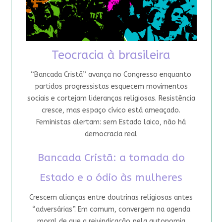
Teocracia à brasileira
“Bancada Cristã” avança no Congresso enquanto
partidos progressistas esquecem movimentos
sociais e cortejam lideranças religiosas. Resistência
cresce, mas espaço cívico está ameaçado.
Feministas alertam: sem Estado laico, não há
democracia real
Bancada Cristã: a tomada do
Estado e o ódio às mulheres
Crescem alianças entre doutrinas religiosas antes
“adversárias”. Em comum, convergem na agenda
moral de que a reivindicação pela autonomia