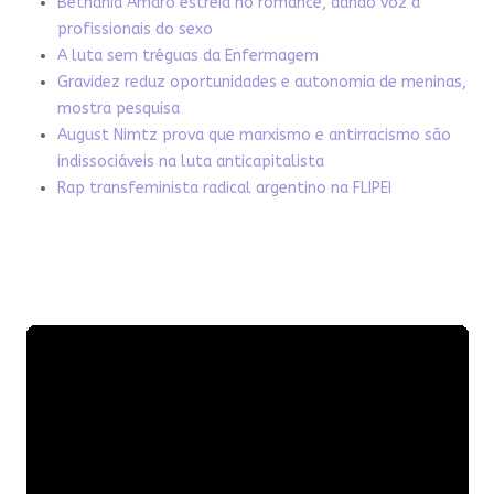
Bethânia Amaro estreia no romance, dando voz a
profissionais do sexo
A luta sem tréguas da Enfermagem
Gravidez reduz oportunidades e autonomia de meninas,
mostra pesquisa
August Nimtz prova que marxismo e antirracismo são
indissociáveis na luta anticapitalista
Rap transfeminista radical argentino na FLIPEI