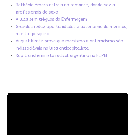
Bethânia Amaro estreia no romance, dando voz a
profissionais do sexo
A luta sem tréguas da Enfermagem
Gravidez reduz oportunidades e autonomia de meninas,
mostra pesquisa
August Nimtz prova que marxismo e antirracismo são
indissociáveis na luta anticapitalista
Rap transfeminista radical argentino na FLIPEI