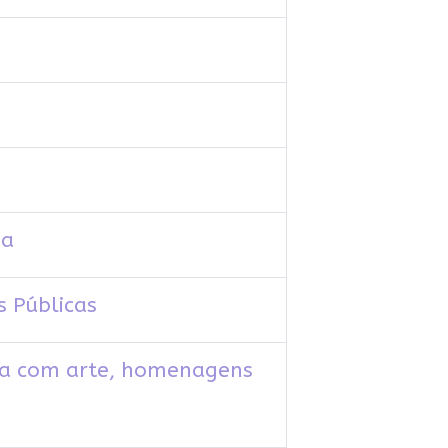
ia
s Públicas
eça com arte, homenagens