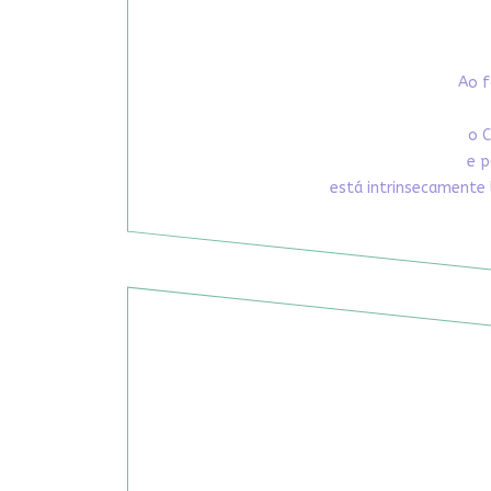
Ao f
o C
e p
está intrinsecamente 