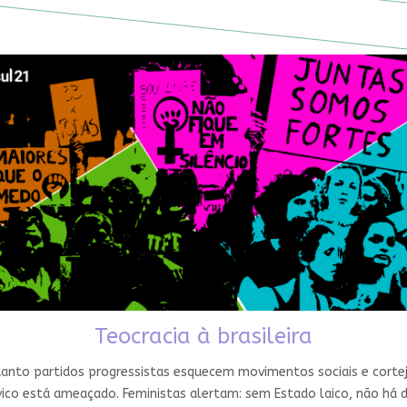
Teocracia à brasileira
nto partidos progressistas esquecem movimentos sociais e cortejam
ico está ameaçado. Feministas alertam: sem Estado laico, não há 