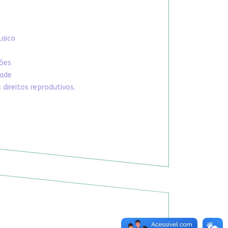
Laico
xões
dade
direitos reprodutivos.