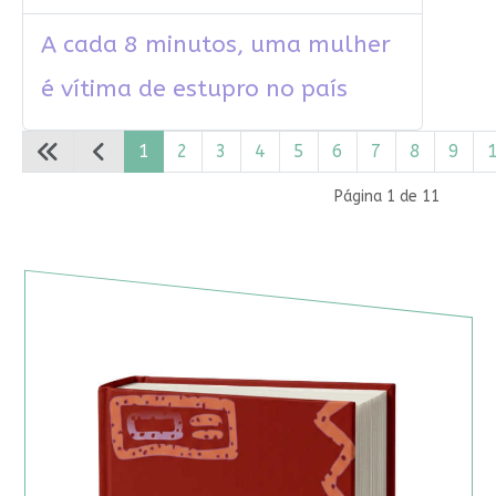
A cada 8 minutos, uma mulher
é vítima de estupro no país
1
2
3
4
5
6
7
8
9
Página 1 de 11