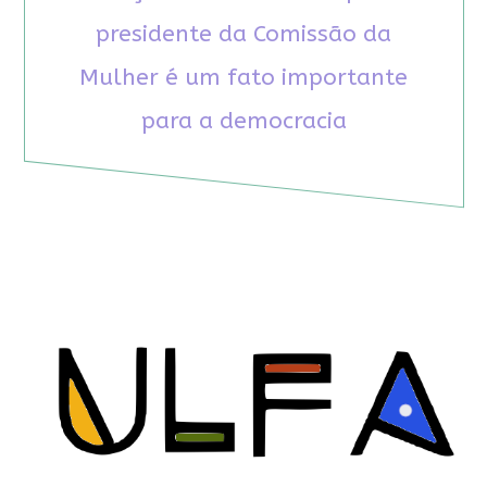
presidente da Comissão da
Mulher é um fato importante
para a democracia