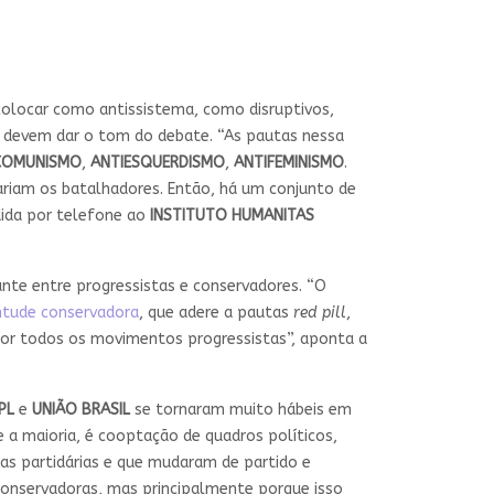
 colocar como antissistema, como disruptivos,
 devem dar o tom do debate. “As pautas nessa
COMUNISMO
,
ANTIESQUERDISMO
,
ANTIFEMINISMO
.
ariam os batalhadores. Então, há um conjunto de
ida por telefone ao
INSTITUTO HUMANITAS
te entre progressistas e conservadores. “O
ntude conservadora
, que adere a pautas
red pill
,
por todos os movimentos progressistas”, aponta a
PL
e
UNIÃO BRASIL
se tornaram muito hábeis em
 a maioria, é cooptação de quadros políticos,
nas partidárias e que mudaram de partido e
conservadoras, mas principalmente porque isso