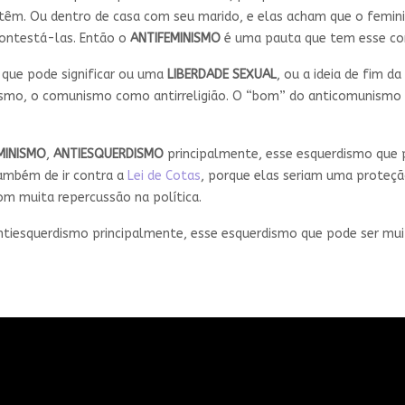
têm. Ou dentro de casa com seu marido, e elas acham que o femin
contestá-las. Então o
ANTIFEMINISMO
é uma pauta que tem esse c
que pode significar ou uma
LIBERDADE SEXUAL
, ou a ideia de fim d
rismo, o comunismo como antirreligião. O “bom” do anticomunismo é
MINISMO
,
ANTIESQUERDISMO
principalmente, esse esquerdismo que 
ambém de ir contra a
Lei de Cotas
, porque elas seriam uma proteçã
om muita repercussão na política.
antiesquerdismo principalmente, esse esquerdismo que pode ser mui