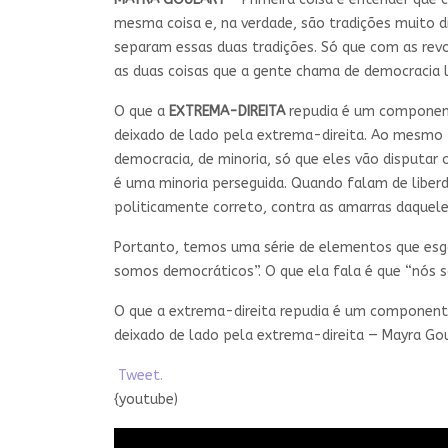
mesma coisa e, na verdade, são tradições muito di
separam essas duas tradições. Só que com as revo
as duas coisas que a gente chama de democracia l
O que a
EXTREMA-DIREITA
repudia é um componente 
deixado de lado pela extrema-direita. Ao mesmo t
democracia, de minoria, só que eles vão disputar
é uma minoria perseguida. Quando falam de liber
politicamente correto, contra as amarras daquel
Portanto, temos uma série de elementos que esga
somos democráticos”. O que ela fala é que “nós s
O que a extrema-direita repudia é um componente l
deixado de lado pela extrema-direita — Mayra Go
Tweet.
{youtube)