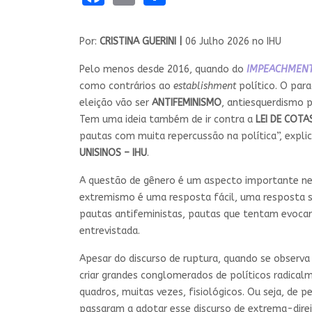
Por:
CRISTINA GUERINI |
06 Julho 2026 no IHU
Pelo menos desde 2016, quando do
IMPEACHMEN
como contrários ao
establishment
político. O par
eleição vão ser
ANTIFEMINISMO
, antiesquerdismo 
Tem uma ideia também de ir contra a
LEI DE COTA
pautas com muita repercussão na política”, expli
UNISINOS – IHU
.
A questão de gênero é um aspecto importante ne
extremismo é uma resposta fácil, uma resposta s
pautas antifeministas, pautas que tentam evocar
entrevistada.
Apesar do discurso de ruptura, quando se observ
criar grandes conglomerados de políticos radical
quadros, muitas vezes, fisiológicos. Ou seja, de 
passaram a adotar esse discurso de extrema-dire