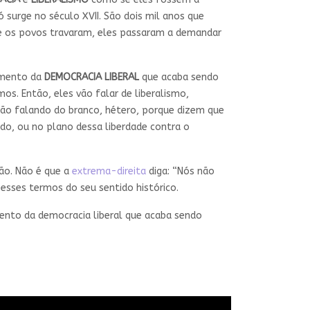
 surge no século XVII. São dois mil anos que
que os povos travaram, eles passaram a demandar
emento da
DEMOCRACIA LIBERAL
que acaba sendo
s. Então, eles vão falar de liberalismo,
stão falando do branco, hétero, porque dizem que
do, ou no plano dessa liberdade contra o
ão. Não é que a
extrema-direita
diga: “Nós não
esses termos do seu sentido histórico.
emento da democracia liberal que acaba sendo