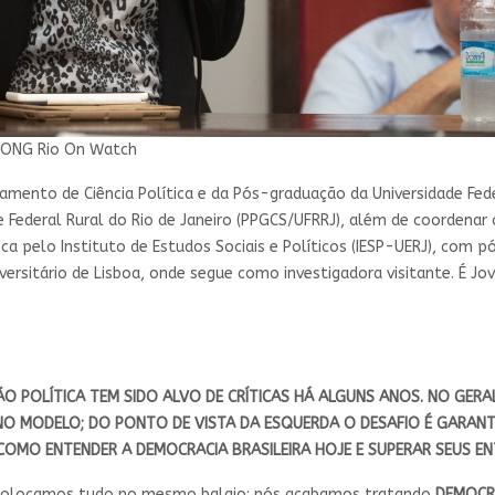
/ONG Rio On Watch
mento de Ciência Política e da Pós-graduação da Universidade Fede
 Federal Rural do Rio de Janeiro (PPGCS/UFRRJ), além de coordenar o
ca pelo Instituto de Estudos Sociais e Políticos (IESP-UERJ), com 
iversitário de Lisboa, onde segue como investigadora visitante. É J
 POLÍTICA TEM SIDO ALVO DE CRÍTICAS HÁ ALGUNS ANOS. NO GERAL, 
NO MODELO; DO PONTO DE VISTA DA ESQUERDA O DESAFIO É GARANT
 COMO ENTENDER A DEMOCRACIA BRASILEIRA HOJE E SUPERAR SEUS E
e colocamos tudo no mesmo balaio: nós acabamos tratando
DEMOCR