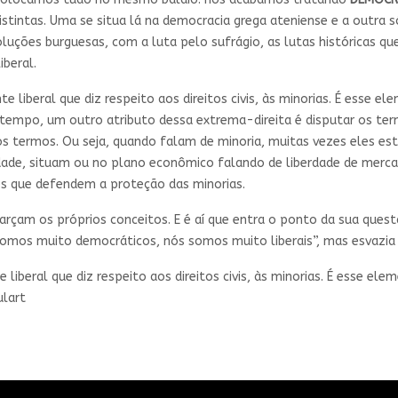
stintas. Uma se situa lá na democracia grega ateniense e a outra só
luções burguesas, com a luta pelo sufrágio, as lutas históricas 
iberal.
liberal que diz respeito aos direitos civis, às minorias. É esse el
empo, um outro atributo dessa extrema-direita é disputar os termo
 os termos. Ou seja, quando falam de minoria, muitas vezes eles e
dade, situam ou no plano econômico falando de liberdade de merca
es que defendem a proteção das minorias.
rçam os próprios conceitos. E é aí que entra o ponto da sua quest
omos muito democráticos, nós somos muito liberais”, mas esvazia 
iberal que diz respeito aos direitos civis, às minorias. É esse el
ulart