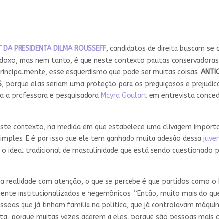
T
DA PRESIDENTA DILMA ROUSSEFF
, candidatos de direita buscam se
adoxo, mas nem tanto, é que neste contexto pautas conservadoras
principalmente, esse esquerdismo que pode ser muitas coisas:
ANTI
S
, porque elas seriam uma proteção para os preguiçosos e prejudic
ca a professora e pesquisadora
Mayra Goulart
em entrevista conced
ste contexto, na medida em que estabelece uma clivagem importan
imples. E é por isso que ele tem ganhado muita adesão dessa
juve
 o ideal tradicional de masculinidade que está sendo questionado 
a a realidade com atenção, o que se percebe é que partidos como o
mente institucionalizados e hegemônicos. “Então, muito mais do que
pessoas que já tinham família na política, que já controlavam máqui
ita, porque muitas vezes aderem a eles, porque são pessoas mais 