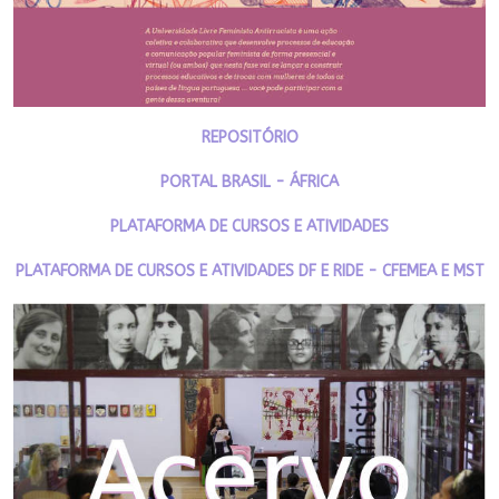
REPOSITÓRIO
PORTAL BRASIL - ÁFRICA
PLATAFORMA DE CURSOS E ATIVIDADES
PLATAFORMA DE CURSOS E ATIVIDADES DF E RIDE - CFEMEA E MST