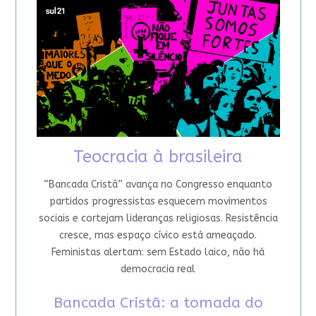
Teocracia à brasileira
“Bancada Cristã” avança no Congresso enquanto
partidos progressistas esquecem movimentos
sociais e cortejam lideranças religiosas. Resistência
cresce, mas espaço cívico está ameaçado.
Feministas alertam: sem Estado laico, não há
democracia real
Bancada Cristã: a tomada do