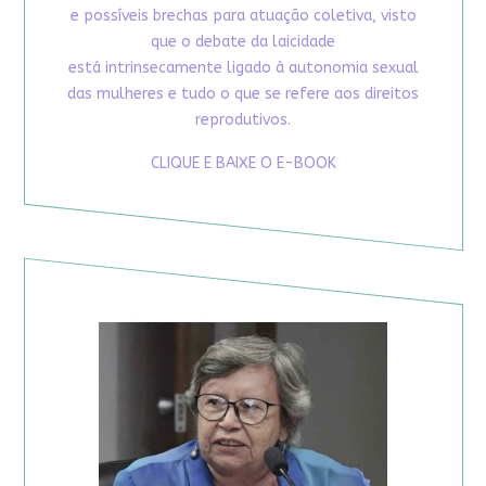
e possíveis brechas para atuação coletiva, visto
que o debate da laicidade
está intrinsecamente ligado à autonomia sexual
das mulheres e tudo o que se refere aos direitos
reprodutivos.
CLIQUE E BAIXE O E-BOOK