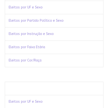
Eleitos por UF e Sexo
Eleitos por Partido Político e Sexo
Eleitos por Instrução e Sexo
Eleitos por Faixa Etária
Eleitos por Cor/Raça
Eleições 2018 - Senado Federal - Eleitos(as)
Eleitos por UF e Sexo