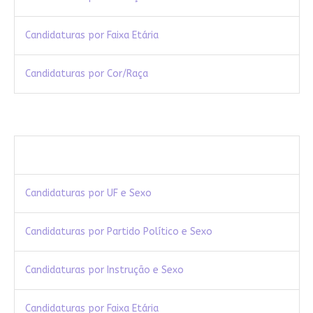
Candidaturas por Faixa Etária
Candidaturas por Cor/Raça
Eleições 2018 - Governos Estaduais - Candidaturas
Candidaturas por UF e Sexo
Candidaturas por Partido Político e Sexo
Candidaturas por Instrução e Sexo
Candidaturas por Faixa Etária