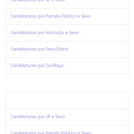
Candidaturas por Partido Político e Sexo
Candidaturas por Instrução e Sexo
Candidaturas por Faixa Etária
Candidaturas por Cor/Raça
Eleições 2018 - Câmara dos Deputados- Candidaturas
Candidaturas por UF e Sexo
Candidaturas por Partido Político e Sexo