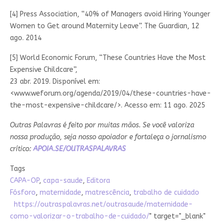
[4] Press Association, “40% of Managers avoid Hiring Younger
Women to Get around Maternity Leave”. The Guardian, 12
ago. 2014
[5] World Economic Forum, “These Countries Have the Most
Expensive Childcare”,
23 abr. 2019. Disponível em:
<www.weforum.org/agenda/2019/04/these-countries-have-
the-most-expensive-childcare/>. Acesso em: 11 ago. 2025
Outras Palavras é feito por muitas mãos. Se você valoriza
nossa produção, seja nosso apoiador e fortaleça o jornalismo
crítico:
APOIA.SE/OUTRASPALAVRAS
Tags
CAPA-OP
,
capa-saude
,
Editora
Fósforo
,
maternidade
,
matrescência
,
trabalho de cuidado
https://outraspalavras.net/outrasaude/maternidade-
como-valorizar-o-trabalho-de-cuidado/
" target="_blank"