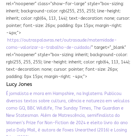
rel="noopener" class="show-for-large" style="box-sizing:
inherit; background-color: rgb(255, 255, 255); line-height:
inherit; color: rgb(64, 113, 144); text-decoration: none; cursor:
pointer; font-size: 26px; padding: 0px 15px; margin-right:
-4px;">
https://outraspalavras.net/outrasaude/maternidade-
como-valorizar-o-trabalho-de-cuidado/
" target="_blank"
rel="noopener" style="box-sizing: inherit; background-color:
rgb(255, 255, 255); line-height: inherit; color: rgb(64, 113, 144);
text-decoration: none; cursor: pointer; font-size: 26px;
padding: 0px 15px; margin-right: -4px;">
Lucy Jones
É jornalista e mora em Hampshire, na Inglaterra. Publicou
diversos textos sobre cultura, ciência e natureza em veículos
como GQ, BBC Wildlife, The Sunday Times, The Guardian e
New Statesman. Além de Matrescência, semifinalista do
Women’s Prize for Non-Fiction de 2024 e eleito livro do ano
pelo Daily Mail, é autora de Foxes Unearthed (2016) e Losing