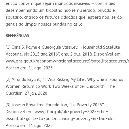
então convém que sejam mantidas invisíveis — com mães
desempenhando um trabalho não remunerado, privado e
solitário, criando os futuros cidadãos que, esperamos, serão
gentis ao limpar nossas bundas no asilo.
REFERÊNCIAS
[1] Chris S. Payne e Gueorguie Vassilev, “Household Satellite
Account, uk: 2015 and 2016”. ons, 2 out. 2018. Disponível em:
www.ons.gov.uk/economy/nationalaccountS/satelliteaccounts/a
Acesso em: 11 ago. 2025.
[2] Miranda Bryant, “‘I Was Risking My Life’: Why One in Four us
Women Return to Work Two Weeks after Childbirth”. The
Guardian, 27 jan. 2020
[3] Joseph Rowntree Foundation, “uk Poverty 2025”.
Disponível em: www.jrf.org.uk/uk-poverty-2025-the-
essential-guide-to-understanding-poverty-in-the-uk>.
Acesso em: 11 ago. 2025