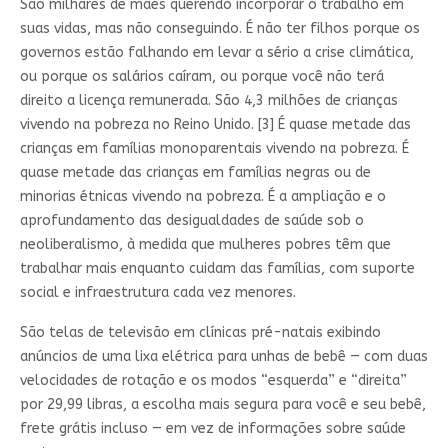
São milhares de mães querendo incorporar o trabalho em
suas vidas, mas não conseguindo. É não ter filhos porque os
governos estão falhando em levar a sério a crise climática,
ou porque os salários caíram, ou porque você não terá
direito a licença remunerada. São 4,3 milhões de crianças
vivendo na pobreza no Reino Unido. [3] É quase metade das
crianças em famílias monoparentais vivendo na pobreza. É
quase metade das crianças em famílias negras ou de
minorias étnicas vivendo na pobreza. É a ampliação e o
aprofundamento das desigualdades de saúde sob o
neoliberalismo, à medida que mulheres pobres têm que
trabalhar mais enquanto cuidam das famílias, com suporte
social e infraestrutura cada vez menores.
São telas de televisão em clínicas pré-natais exibindo
anúncios de uma lixa elétrica para unhas de bebê — com duas
velocidades de rotação e os modos “esquerda” e “direita”
por 29,99 libras, a escolha mais segura para você e seu bebê,
frete grátis incluso — em vez de informações sobre saúde