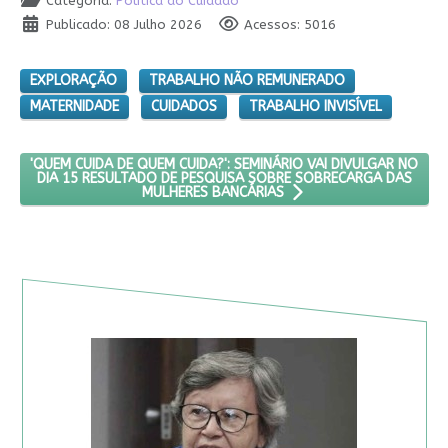
Categoria:
Política do Cuidado
Publicado: 08 Julho 2026
Acessos: 5016
EXPLORAÇÃO
TRABALHO NÃO REMUNERADO
MATERNIDADE
CUIDADOS
TRABALHO INVISÍVEL
PRÓXIMO ARTIGO: 'QUEM CUIDA DE QUEM CUIDA?': SEMINÁRIO V
'QUEM CUIDA DE QUEM CUIDA?': SEMINÁRIO VAI DIVULGAR NO
DIA 15 RESULTADO DE PESQUISA SOBRE SOBRECARGA DAS
MULHERES BANCÁRIAS