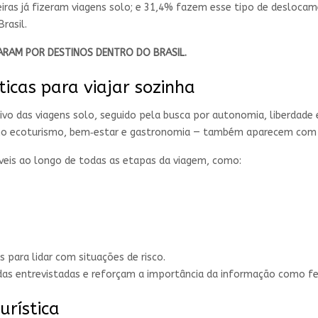
ras já fizeram viagens solo; e 31,4% fazem esse tipo de deslocame
rasil.
ARAM POR DESTINOS DENTRO DO BRASIL.
icas para viajar sozinha
tivo das viagens solo, seguido pela busca por autonomia, liberda
 como ecoturismo, bem‑estar e gastronomia — também aparecem com 
veis ao longo de todas as etapas da viagem, como:
 para lidar com situações de risco.
s das entrevistadas e reforçam a importância da informação como 
urística