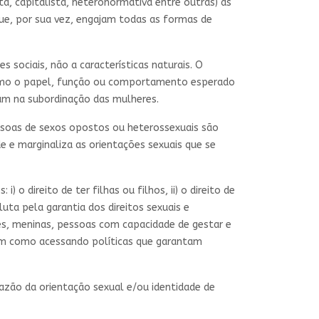
ta, capitalista, heteronormativa entre outras) às
ue, por sua vez, engajam todas as formas de
s sociais, não a características naturais. O
 como o papel, função ou comportamento esperado
am na subordinação das mulheres.
ssoas de sexos opostos ou heterossexuais são
e e marginaliza as orientações sexuais que se
) o direito de ter filhas ou filhos, ii) o direito de
 luta pela garantia dos direitos sexuais e
es, meninas, pessoas com capacidade de gestar e
sim como acessando políticas que garantam
razão da orientação sexual e/ou identidade de