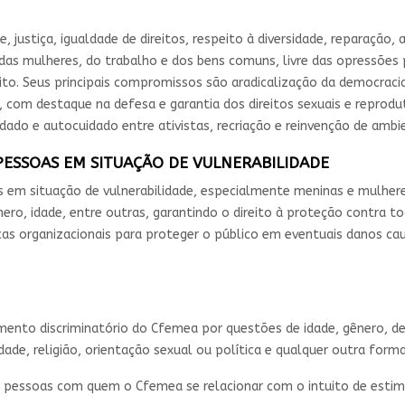
, justiça, igualdade de direitos, respeito à diversidade, reparação,
as mulheres, do trabalho e dos bens comuns, livre das opressões pat
to. Seus principais compromissos são aradicalização da democracia
 com destaque na defesa e garantia dos direitos sexuais e reprodu
dado e autocuidado entre ativistas, recriação e reinvenção de ambie
PESSOAS EM SITUAÇÃO DE VULNERABILIDADE
m situação de vulnerabilidade, especialmente meninas e mulheres 
gênero, idade, entre outras, garantindo o direito à proteção contra 
cas organizacionais para proteger o público em eventuais danos cau
to discriminatório do Cfemea por questões de idade, gênero, defic
idade, religião, orientação sexual ou política e qualquer outra forma
as pessoas com quem o Cfemea se relacionar com o intuito de esti