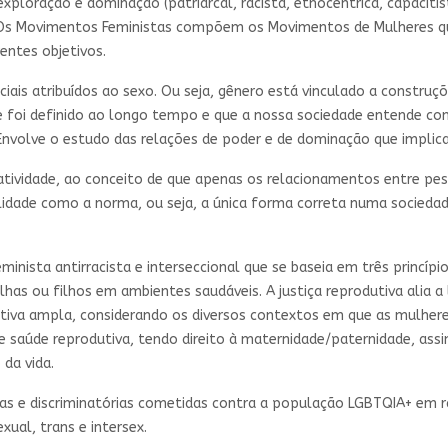
ploração e dominação (patriarcal, racista, etnocêntrica, capacitis
ns. Os Movimentos Feministas compõem os Movimentos de Mulheres q
entes objetivos.
ais atribuídos ao sexo. Ou seja, gênero está vinculado a construçõe
que foi definido ao longo tempo e que a nossa sociedade entende
Envolve o estudo das relações de poder e de dominação que implic
atividade, ao conceito de que apenas os relacionamentos entre pe
lidade como a norma, ou seja, a única forma correta numa sociedad
inista antirracista e interseccional que se baseia em três princípios: i
r filhas ou filhos em ambientes saudáveis. A justiça reprodutiva alia a
ctiva ampla, considerando os diversos contextos em que as mulher
de saúde reprodutiva, tendo direito à maternidade/paternidade, as
da vida.
ntas e discriminatórias cometidas contra a população LGBTQIA+ em 
exual, trans e intersex.