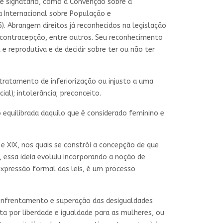
 é signatário, como a Convenção sobre a
a Internacional sobre População e
. Abrangem direitos já reconhecidos na legislação
à contracepção, entre outros. Seu reconhecimento
 e reprodutiva e de decidir sobre ter ou não ter
r tratamento de inferiorização ou injusto a uma
ial); intolerância; preconceito.
 equilibrada daquilo que é considerado feminino e
 e XIX, nos quais se constrói a concepção de que
, essa ideia evoluiu incorporando a noção de
expressão formal das leis, é um processo
do enfrentamento e superação das desigualdades
uta por liberdade e igualdade para as mulheres, ou