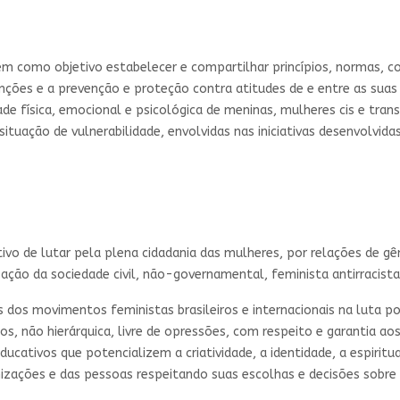
m como objetivo estabelecer e compartilhar princípios, normas, 
ções e a prevenção e proteção contra atitudes de e entre as suas a
e física, emocional e psicológica de meninas, mulheres cis e trans
m situação de vulnerabilidade, envolvidas nas iniciativas desenvolvid
vo de lutar pela plena cidadania das mulheres, por relações de gên
ção da sociedade civil, não-governamental, feminista antirracista, 
s dos movimentos feministas brasileiros e internacionais na luta p
eitos, não hierárquica, livre de opressões, com respeito e garantia
cativos que potencializem a criatividade, a identidade, a espiritua
izações e das pessoas respeitando suas escolhas e decisões sobre 