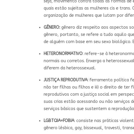
seja, movimento contra todas as formas de ex
quais estão sujeitas as mulheres cis e tra
organização de mulheres que lutam por difer
GÊNERO:
gênero diz respeito aos aspectos soci
gênero, portanto, se refere a tudo aquilo 
de alguém com base em seu sexo biológico. 
HETERONORMATIVO
: refere-se à heteronorm
normais ou corretos. Enxerga a heterossexua
diferem da heterossexual.
JUSTIÇA REPRODUTIVA:
ferramenta política fem
não ter filhas ou filhos e iii) o direito de te
reprodutivos com a justiça social em perspe
suas crias estão acessando ou não serviços 
serviços básicos que sustentem a reprodução 
LGBTQIA+FOBIA
: consiste nas práticas viole
gênero lésbica, gay, bissexual, travesti, trans