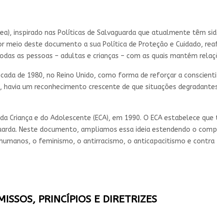
ea), inspirado nas Políticas de Salvaguarda que atualmente têm si
or meio deste documento a sua Política de Proteção e Cuidado, re
 todas as pessoas – adultas e crianças – com as quais mantém rela
écada de 1980, no Reino Unido, como forma de reforçar a conscient
, havia um reconhecimento crescente de que situações degradantes
 da Criança e do Adolescente (ECA), em 1990. O ECA estabelece que
uarda. Neste documento, ampliamos essa ideia estendendo o compr
umanos, o feminismo, o antirracismo, o anticapacitismo e contra
ISSOS, PRINCÍPIOS E DIRETRIZES