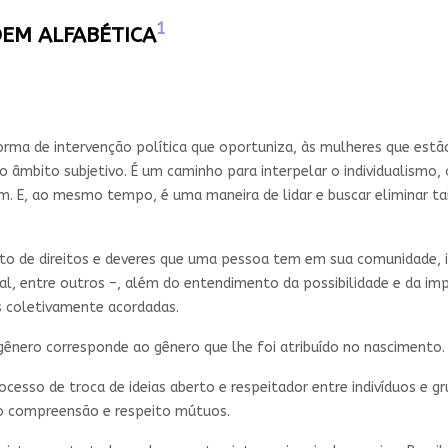
1
DEM ALFABÉTICA
rma de intervenção política que oportuniza, às mulheres que estã
 âmbito subjetivo. É um caminho para interpelar o individualismo,
m. E, ao mesmo tempo, é uma maneira de lidar e buscar eliminar ta
nto de direitos e deveres que uma pessoa tem em sua comunidade, 
orial, entre outros –, além do entendimento da possibilidade e da i
s coletivamente acordadas.
gênero corresponde ao gênero que lhe foi atribuído no nascimento.
cesso de troca de ideias aberto e respeitador entre indivíduos e gr
indo compreensão e respeito mútuos.