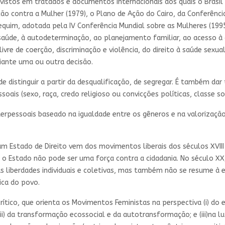
evistos em tratados e documentos internacionais dos quais o Brasil
ão contra a Mulher (1979), o Plano de Ação do Cairo, da Conferênci
quim, adotada pela IV Conferência Mundial sobre as Mulheres (1995)
à saúde, à autodeterminação, ao planejamento familiar, ao acesso 
ivre de coerção, discriminação e violência, do direito à saúde sexual
diante uma ou outra decisão.
de distinguir a partir da desqualificação, de segregar. É também da
oais (sexo, raça, credo religioso ou convicções políticas, classe soc
nterpessoais baseado na igualdade entre os gêneros e na valorização
 um Estado de Direito vem dos movimentos liberais dos séculos XVIII
s e o Estado não pode ser uma força contra a cidadania. No século XX
s liberdades individuais e coletivas, mas também não se resume à 
ica do povo.
crítico, que orienta os Movimentos Feministas na perspectiva (i) 
(ii) da transformação ecossocial e da autotransformação; e (iii)na l