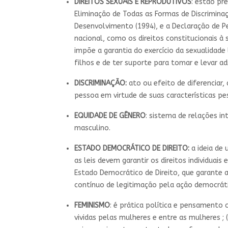
DIREITOS SEXUAIS E REPRODUTIVOS
: estão pr
Eliminação de Todas as Formas de Discriminaç
Desenvolvimento (1994), e a Declaração de Pe
nacional, como os direitos constitucionais 
impõe a garantia do exercício da sexualidade l
filhos e de ter suporte para tomar e levar a
DISCRIMINAÇÃO:
ato ou efeito de diferenciar, 
pessoa em virtude de suas características pess
EQUIDADE DE GÊNERO
: sistema de relações i
masculino.
ESTADO DEMOCRÁTICO DE DIREITO:
a ideia de
as leis devem garantir os direitos individuai
Estado Democrático de Direito, que garante a
contínuo de legitimação pela ação democrát
FEMINISMO
: é prática política e pensamento 
vividas pelas mulheres e entre as mulheres ; 