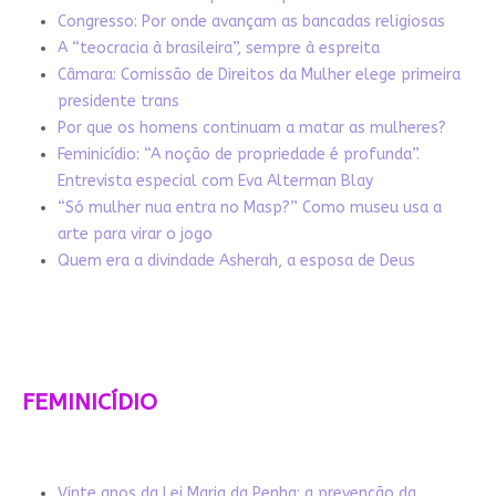
Congresso: Por onde avançam as bancadas religiosas
A “teocracia à brasileira”, sempre à espreita
Câmara: Comissão de Direitos da Mulher elege primeira
presidente trans
Por que os homens continuam a matar as mulheres?
Feminicídio: “A noção de propriedade é profunda”.
Entrevista especial com Eva Alterman Blay
“Só mulher nua entra no Masp?” Como museu usa a
arte para virar o jogo
Quem era a divindade Asherah, a esposa de Deus
FEMINICÍDIO
Vinte anos da Lei Maria da Penha: a prevenção da