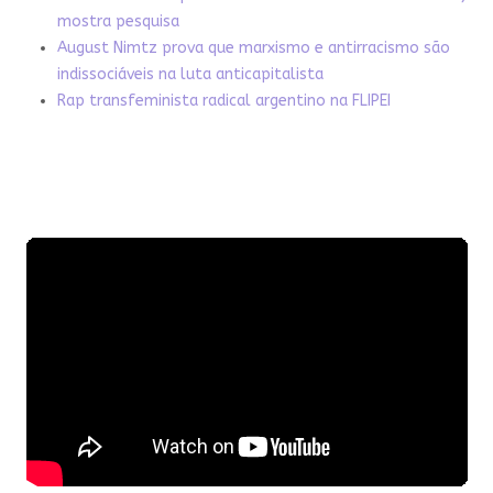
mostra pesquisa
August Nimtz prova que marxismo e antirracismo são
indissociáveis na luta anticapitalista
Rap transfeminista radical argentino na FLIPEI