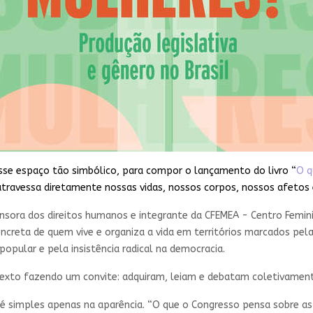
nesse espaço tão simbólico, para compor o lançamento do livro “
O q
travessa diretamente nossas vidas, nossos corpos, nossos afetos e
nsora dos direitos humanos e integrante da CFEMEA - Centro Femini
oncreta de quem vive e organiza a vida em territórios marcados pela
opular e pela insistência radical na democracia.
 texto fazendo um convite: adquiram, leiam e debatam coletivame
i é simples apenas na aparência. “O que o Congresso pensa sobre a