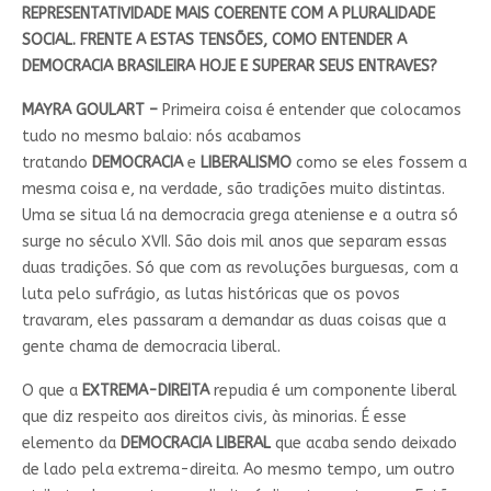
REPRESENTATIVIDADE MAIS COERENTE COM A PLURALIDADE
SOCIAL. FRENTE A ESTAS TENSÕES, COMO ENTENDER A
DEMOCRACIA BRASILEIRA HOJE E SUPERAR SEUS ENTRAVES?
MAYRA GOULART –
Primeira coisa é entender que colocamos
tudo no mesmo balaio: nós acabamos
tratando
DEMOCRACIA
e
LIBERALISMO
como se eles fossem a
mesma coisa e, na verdade, são tradições muito distintas.
Uma se situa lá na democracia grega ateniense e a outra só
surge no século XVII. São dois mil anos que separam essas
duas tradições. Só que com as revoluções burguesas, com a
luta pelo sufrágio, as lutas históricas que os povos
travaram, eles passaram a demandar as duas coisas que a
gente chama de democracia liberal.
O que a
EXTREMA-DIREITA
repudia é um componente liberal
que diz respeito aos direitos civis, às minorias. É esse
elemento da
DEMOCRACIA LIBERAL
que acaba sendo deixado
de lado pela extrema-direita. Ao mesmo tempo, um outro