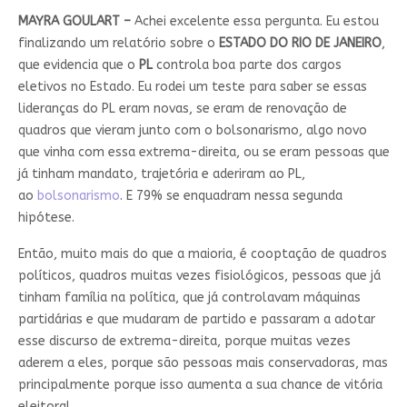
MAYRA GOULART –
Achei excelente essa pergunta. Eu estou
finalizando um relatório sobre o
ESTADO DO RIO DE JANEIRO
,
que evidencia que o
PL
controla boa parte dos cargos
eletivos no Estado. Eu rodei um teste para saber se essas
lideranças do PL eram novas, se eram de renovação de
quadros que vieram junto com o bolsonarismo, algo novo
que vinha com essa extrema-direita, ou se eram pessoas que
já tinham mandato, trajetória e aderiram ao PL,
ao
bolsonarismo
. E 79% se enquadram nessa segunda
hipótese.
Então, muito mais do que a maioria, é cooptação de quadros
políticos, quadros muitas vezes fisiológicos, pessoas que já
tinham família na política, que já controlavam máquinas
partidárias e que mudaram de partido e passaram a adotar
esse discurso de extrema-direita, porque muitas vezes
aderem a eles, porque são pessoas mais conservadoras, mas
principalmente porque isso aumenta a sua chance de vitória
eleitoral.