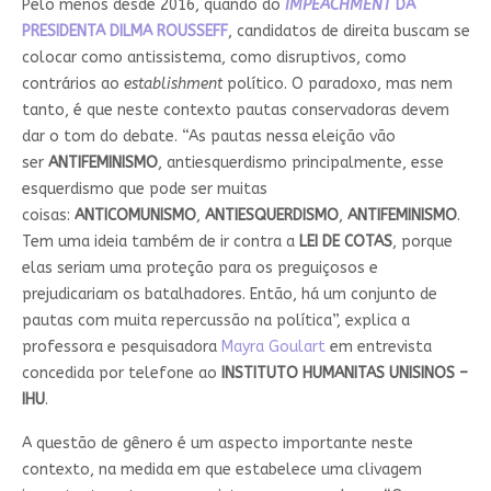
Pelo menos desde 2016, quando do
IMPEACHMENT
DA
PRESIDENTA DILMA ROUSSEFF
, candidatos de direita buscam se
colocar como antissistema, como disruptivos, como
contrários ao
establishment
político. O paradoxo, mas nem
tanto, é que neste contexto pautas conservadoras devem
dar o tom do debate. “As pautas nessa eleição vão
ser
ANTIFEMINISMO
, antiesquerdismo principalmente, esse
esquerdismo que pode ser muitas
coisas:
ANTICOMUNISMO
,
ANTIESQUERDISMO
,
ANTIFEMINISMO
.
Tem uma ideia também de ir contra a
LEI DE COTAS
, porque
elas seriam uma proteção para os preguiçosos e
prejudicariam os batalhadores. Então, há um conjunto de
pautas com muita repercussão na política”, explica a
professora e pesquisadora
Mayra Goulart
em entrevista
concedida por telefone ao
INSTITUTO HUMANITAS UNISINOS –
IHU
.
A questão de gênero é um aspecto importante neste
contexto, na medida em que estabelece uma clivagem