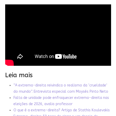
Leia mais
“A extrema-direita reivindica o realismo da ‘crueldade’
do mundo”. Entrevista especial com Moysés Pinto Neto
Falta de unidade pode enfraquecer extrema-direita nas
eleições de 2026, avalia professor
O que é a extrema-direita? Artigo de Stathis Koulevakis