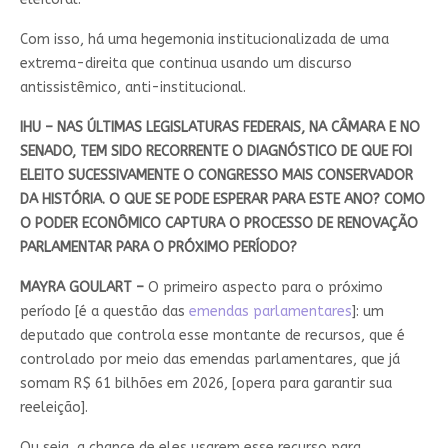
Com isso, há uma hegemonia institucionalizada de uma
extrema-direita que continua usando um discurso
antissistêmico, anti-institucional.
IHU – NAS ÚLTIMAS LEGISLATURAS FEDERAIS, NA CÂMARA E NO
SENADO, TEM SIDO RECORRENTE O DIAGNÓSTICO DE QUE FOI
ELEITO SUCESSIVAMENTE O CONGRESSO MAIS CONSERVADOR
DA HISTÓRIA. O QUE SE PODE ESPERAR PARA ESTE ANO? COMO
O PODER ECONÔMICO CAPTURA O PROCESSO DE RENOVAÇÃO
PARLAMENTAR PARA O PRÓXIMO PERÍODO?
MAYRA GOULART –
O primeiro aspecto para o próximo
período [é a questão das
emendas parlamentares
]: um
deputado que controla esse montante de recursos, que é
controlado por meio das emendas parlamentares, que já
somam R$ 61 bilhões em 2026, [opera para garantir sua
reeleição].
Ou seja, a chance de eles usarem esse recurso para