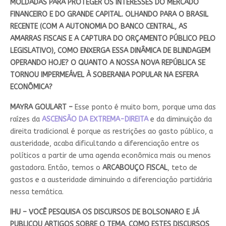
MOLDADAS PARA PROTEGER OS INTERESSES DO MERCADO
FINANCEIRO E DO GRANDE CAPITAL. OLHANDO PARA O BRASIL
RECENTE (COM A AUTONOMIA DO BANCO CENTRAL, AS
AMARRAS FISCAIS E A CAPTURA DO ORÇAMENTO PÚBLICO PELO
LEGISLATIVO), COMO ENXERGA ESSA DINÂMICA DE BLINDAGEM
OPERANDO HOJE? O QUANTO A NOSSA NOVA REPÚBLICA SE
TORNOU IMPERMEÁVEL À SOBERANIA POPULAR NA ESFERA
ECONÔMICA?
MAYRA GOULART –
Esse ponto é muito bom, porque uma das
raízes da
ASCENSÃO DA EXTREMA-DIREITA
e da diminuição da
direita tradicional é porque as restrições ao gasto público, a
austeridade, acaba dificultando a diferenciação entre os
políticos a partir de uma agenda econômica mais ou menos
gastadora. Então, temos o
ARCABOUÇO FISCAL
, teto de
gastos e a austeridade diminuindo a diferenciação partidária
nessa temática.
IHU – VOCÊ PESQUISA OS DISCURSOS DE BOLSONARO E JÁ
PUBLICOU ARTIGOS SOBRE O TEMA. COMO ESTES DISCURSOS