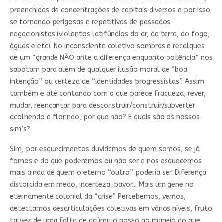
preenchidas de concentrações de capitais diversos e por isso
se tornando perigosas e repetitivas de passados
negacionistas (violentos latifúndios do ar, da terra, do fogo,
águas e etc). No inconsciente coletivo sombras e recalques
de um “grande NÃO ante a diferença enquanto potência” nos
sabotam para além de qualquer ilusão moral de “boa
intenção” ou certeza de “identidades progressistas”. Assim
também e até contando com o que parece fraqueza, rever,
mudar, reencantar para desconstruir/construir/subverter
acolhendo e florindo, por que não? E quais são os nossos
sim’s?
Sim, por esquecimentos duvidamos de quem somos, se já
fomos e do que poderemos ou não ser e nos esquecemos
mais ainda de quem o eterno “outro” poderia ser. Diferença
distorcida em medo, incerteza, pavor... Mais um gene no
eternamente colonial da “crise”. Percebemos, vemos,
detectamos desarticulações coletivas em vários níveis, fruto
talvez de uma falta de acúmulo nosso no manejo do que