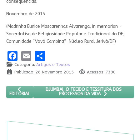
consequências.
Novembro de 2015
(Madrinha Eunice Mascarenhas Alvarenga, in memorian ­
Sacerdotisa de Religiosidade Popular e Tradicional do DF,
Comunidade “Vovó Cambina” ­ Núcleo Rural Jerivá/DF)
Facebook
Email
Share
Categoria:
Artigos e Textos
Publicado: 26 Novembro 2015
Acessos: 7390
ARTIGO ANTERIOR: EDITORIAL
PRÓXIMO ARTIGO: DJUMBAI, O TECIDO E TESS
DJUMBAI, O TECIDO E TESSITURA DOS
EDITORIAL
PROCESSOS DA VIDA