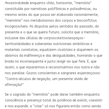
Ancestralidade enquanto chão, horizonte, “memória”
constituída por narrativas polifônicas e polissêmicas, ou
mesmo antes do que possa ser elaborado racionalmente,
“memória” nos metabolismos dos corpos e bio­conflitos
incognoscíveis. As disputas pelos sentidos do passado, do
presente e o que se queira futuro, solicita que a memória,
inclusive das células de corpos­coletivos­espaços­
territorialidades e soberanias nutricionais simbólicas e
materiais correlatas, equalizem cicatrizes e alquimiem os
abismos da indiferença e das desigualdades, honrando o que
brada no inconsequente e justo reagir ao que fere. E, que
assim, o que repararmos e reconstruirmos nos nutra e não
nos paralise. Gozos conscientes e sangrares esperançosos:
“Contra séculos de negação, um presente vívido de
afirmação!”
Se o sagrado da “memória” pode dar­se também enquanto
consciência e presença total da potência de existir, coexisitr
e nos expandir, a “crise” só nos figuraria então como sendo