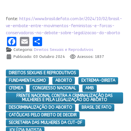
fonte:
https://www.brasildefato.com.br/2024/10/02/brasil-
ve-embate-entre-movimentos-feministas-e-forcas-
conservadoras-no-debate-sobre-legalizacao-do-aborto
Facebook
Email
Share
Categoria:
Direitos Sexuais e Reprodutivos
Publicado: 03 Outubro 2024
Acessos: 1837
DIREITOS SEXUAIS E REPRODUTIVOS
FUNDAMENTALISMO
ABORTO
EXTREMA-DIREITA
CFEMEA
CONGRESSO NACIONAL
AMB
FRENTE NACIONAL CONTRA A CRIMINALIZAÇÃO DAS
MULHERES E PELA LEGALIZAÇÃO DO ABORTO
DESCRIMINALIZAÇÃO DO ABORTO
BRASIL DE FATO
CATÓLICAS PELO DIREITO DE DECIDIR
SECRETARIA DAS MULHERES DA CUT-DF
JOLÚZIA BATISTA