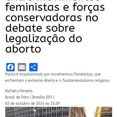
feministas e forças
conservadoras no
debate sobre
legalização do
aborto
Facebook
Email
Share
Pauta é impulsionada por movimentos feministas, que
enfrentam a extrema direita e o fundamentalismo religioso
Rafaela Ferreira
Brasil de Fato | Brasília (DF) |
02 de outubro de 2024 às 15:29