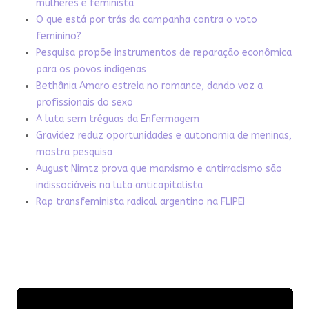
mulheres e feminista
O que está por trás da campanha contra o voto
feminino?
Pesquisa propõe instrumentos de reparação econômica
para os povos indígenas
Bethânia Amaro estreia no romance, dando voz a
profissionais do sexo
A luta sem tréguas da Enfermagem
Gravidez reduz oportunidades e autonomia de meninas,
mostra pesquisa
August Nimtz prova que marxismo e antirracismo são
indissociáveis na luta anticapitalista
Rap transfeminista radical argentino na FLIPEI