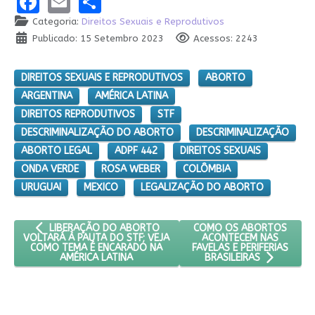
Facebook
Email
Share
Categoria:
Direitos Sexuais e Reprodutivos
Publicado: 15 Setembro 2023
Acessos: 2243
DIREITOS SEXUAIS E REPRODUTIVOS
ABORTO
ARGENTINA
AMÉRICA LATINA
DIREITOS REPRODUTIVOS
STF
DESCRIMINALIZAÇÃO DO ABORTO
DESCRIMINALIZAÇÃO
ABORTO LEGAL
ADPF 442
DIREITOS SEXUAIS
ONDA VERDE
ROSA WEBER
COLÔMBIA
URUGUAI
MEXICO
LEGALIZAÇÃO DO ABORTO
ARTIGO ANTERIOR: LIBERAÇÃO DO ABORTO VOLTARÁ À PAUTA
PRÓXIMO ARTIGO: COMO O
COMO OS ABORTOS
LIBERAÇÃO DO ABORTO
ACONTECEM NAS
VOLTARÁ À PAUTA DO STF; VEJA
FAVELAS E PERIFERIAS
COMO TEMA É ENCARADO NA
AMÉRICA LATINA
BRASILEIRAS