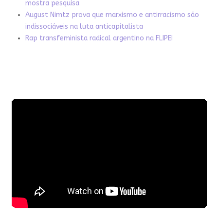
mostra pesquisa
August Nimtz prova que marxismo e antirracismo são
indissociáveis na luta anticapitalista
Rap transfeminista radical argentino na FLIPEI