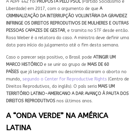
A ADPF 442 foi
PROPOSTA PELO PSOL
(Partido Socialismo e
Liberdade) em 2017, com o argumento de que
A
CRIMINALIZAÇÃO DA INTERRUPÇÃO VOLUNTÁRIA DA GRAVIDEZ
INFRINGE OS DIREITOS REPRODUTIVOS DE MULHERES E OUTRAS
PESSOAS CAPAZES DE GESTAR
, e tramita no STF desde então.
Rosa Weber é a relatora do caso. A ministra deve definir uma
data para início do julgamento até o fim desta semana.
Caso o parecer seja positivo, o Brasil pode
ATINGIR UM
MARCO HISTÓRICO
e se unir ao grupo de
MAIS DE 60
PAÍSES
que já legalizaram ou descriminalizaram o aborto no
mundo,
segundo o Center for Reproductive Rights
(Centro de
Direitos Reprodutivos, do inglês). O país seria
MAIS UM
TERRITÓRIO LATINO-AMERICANO A DAR AVANÇO À PAUTA DOS
DIREITOS REPRODUTIVOS
nos últimos anos.
A “ONDA VERDE” NA AMÉRICA
LATINA