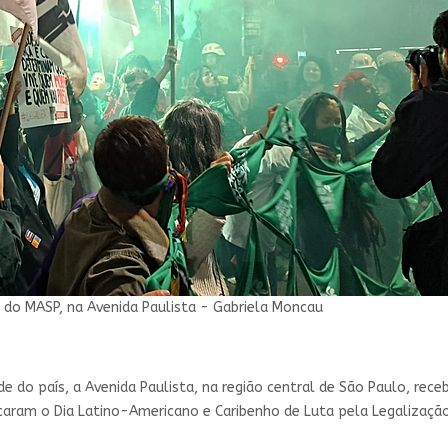
o do MASP, na Avenida Paulista - Gabriela Moncau
e do país, a Avenida Paulista, na região central de São Paulo, rece
caram o Dia Latino-Americano e Caribenho de Luta pela Legalizaçã