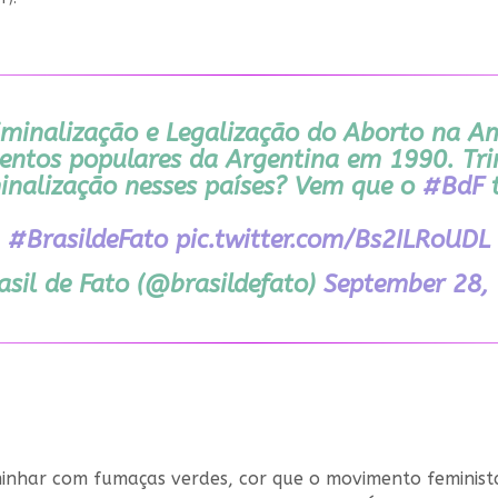
iminalização e Legalização do Aborto na Am
entos populares da Argentina em 1990. Tri
inalização nesses países? Vem que o
#BdF
t
#BrasildeFato
pic.twitter.com/Bs2ILRoUDL
asil de Fato (@brasildefato)
September 28,
aminhar com fumaças verdes, cor que o movimento feminis