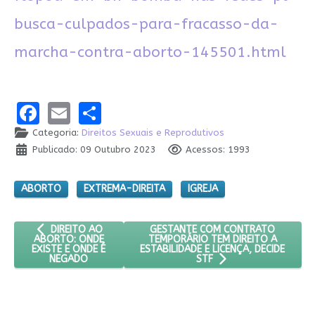
busca-culpados-para-fracasso-da-
marcha-contra-aborto-145501.html
Facebook
Email
Share
Categoria:
Direitos Sexuais e Reprodutivos
Publicado: 09 Outubro 2023
Acessos: 1993
ABORTO
EXTREMA-DIREITA
IGREJA
ARTIGO ANTERIOR: DIREITO AO ABORTO: ONDE EXISTE E OND
PRÓXIMO ARTIGO: GESTANTE COM CO
GESTANTE COM CONTRATO
DIREITO AO
TEMPORÁRIO TEM DIREITO A
ABORTO: ONDE
ESTABILIDADE E LICENÇA, DECIDE
EXISTE E ONDE É
NEGADO
STF