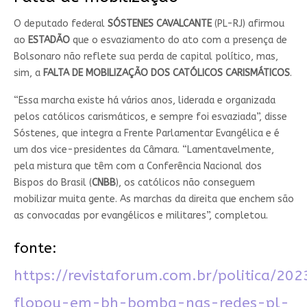
O deputado federal
SÓSTENES CAVALCANTE
(PL-RJ) afirmou
ao
ESTADÃO
que o esvaziamento do ato com a presença de
Bolsonaro não reflete sua perda de capital político, mas,
sim, a
FALTA DE MOBILIZAÇÃO DOS CATÓLICOS CARISMÁTICOS
.
“Essa marcha existe há vários anos, liderada e organizada
pelos católicos carismáticos, e sempre foi esvaziada”, disse
Sóstenes, que integra a Frente Parlamentar Evangélica e é
um dos vice-presidentes da Câmara. “Lamentavelmente,
pela mistura que têm com a Conferência Nacional dos
Bispos do Brasil (
CNBB
), os católicos não conseguem
mobilizar muita gente. As marchas da direita que enchem são
as convocadas por evangélicos e militares”, completou.
fonte:
https://revistaforum.com.br/politica/20
flopou-em-bh-bomba-nas-redes-pl-