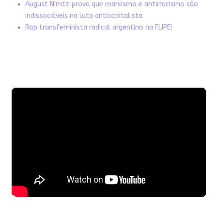
August Nimtz prova que marxismo e antirracismo são
indissociáveis na luta anticapitalista
Rap transfeminista radical argentino na FLIPEI