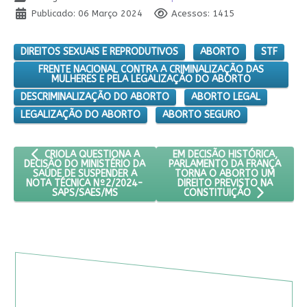
Publicado: 06 Março 2024
Acessos: 1415
DIREITOS SEXUAIS E REPRODUTIVOS
ABORTO
STF
FRENTE NACIONAL CONTRA A CRIMINALIZAÇÃO DAS
MULHERES E PELA LEGALIZAÇÃO DO ABORTO
DESCRIMINALIZAÇÃO DO ABORTO
ABORTO LEGAL
LEGALIZAÇÃO DO ABORTO
ABORTO SEGURO
ARTIGO ANTERIOR: CRIOLA QUESTIONA A DECISÃO DO MINISTÉ
PRÓXIMO ARTIGO: EM DECISÃ
EM DECISÃO HISTÓRICA,
CRIOLA QUESTIONA A
PARLAMENTO DA FRANÇA
DECISÃO DO MINISTÉRIO DA
TORNA O ABORTO UM
SAÚDE DE SUSPENDER A
DIREITO PREVISTO NA
NOTA TÉCNICA Nº2/2024-
SAPS/SAES/MS
CONSTITUIÇÃO