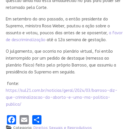
questão ainda não está amadurecido no país para poder ser
retomado pela Corte.
Em setembro do ano passado, a então presidente do
Supremo, ministra Rosa Weber, pautou a ação sobre o
assunto e votou, poucos dias antes de se aposentar,
a favor
de descriminalização
até a 12a semana de gestação.
O julgamento, que ocorria no plenário virtual, foi então
interrompido por um pedido de destaque (remessa ao
plenário físico) feito pelo próprio Barroso, que assumiu a
presidência do Supremo em seguida.
fonte:
https://sul21.com.br/noticias/geral/2024/03/barroso-diz-
que-criminalizacao-do-aborto-e-uma-ma-politica-
publica/
Facebook
Email
Share
Categoria:
Direitos Sexuais e Reprodutivos