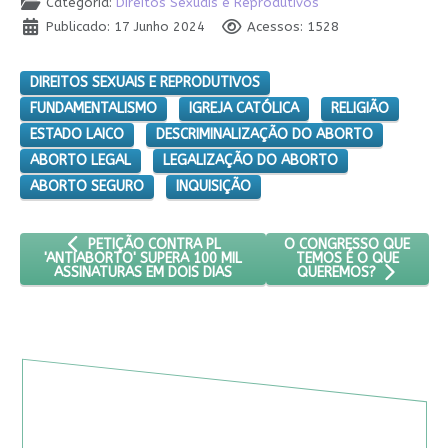
Categoria:
Direitos Sexuais e Reprodutivos
Publicado: 17 Junho 2024
Acessos: 1528
DIREITOS SEXUAIS E REPRODUTIVOS
FUNDAMENTALISMO
IGREJA CATÓLICA
RELIGIÃO
ESTADO LAICO
DESCRIMINALIZAÇÃO DO ABORTO
ABORTO LEGAL
LEGALIZAÇÃO DO ABORTO
ABORTO SEGURO
INQUISIÇÃO
ARTIGO ANTERIOR: PETIÇÃO CONTRA PL 'ANTIABORTO' SUPE
PRÓXIMO ARTIGO: O CO
O CONGRESSO QUE
PETIÇÃO CONTRA PL
TEMOS É O QUE
'ANTIABORTO' SUPERA 100 MIL
ASSINATURAS EM DOIS DIAS
QUEREMOS?