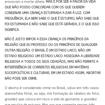
provocam a morte alheia.
MAS É POR SER A FAVOR DA VIDA
QUE NÃO POSSO CONCORDAR COM OS QUE QUEREM
CONDENAR UMA CRIANÇA ESTUPRADA A DAR À LUZ. COM
FREQUÊNCIA, ELA NEM SABE O QUE É ESTUPRO, NÃO SABE QUE
FOI ESTUPRADA E NÃO SABE QUE ESTÁ GRÁVIDA, E O QUE ISSO
SIGNIFICA.
NÃO É JUSTO IMPOR A ESSA CRIANÇA OS PRINCÍPIOS DA
RELIGIÃO QUE EU PROFESSO OU OS PRINCÍPIOS DE QUALQUER
OUTRA RELIGIÃO. O BRASIL É UM ESTADO LAICO, NÃO UM
ESTADO RELIGIOSO. UM ESTADO LAICO ASSEGURA A LIBERDADE
RELIGIOSA A TODOS OS SEUS CIDADÃOS, MAS NÃO PERMITE A
INTERFERÊNCIA DE CORRENTES RELIGIOSAS EM MATÉRIAS
SOCIOPOLÍTICAS E CULTURAIS. EM UM ESTADO ASSIM, ABORTAR
NÃO PODE SER CRIME.
O aborto é considerado crime no Brasil, salvo em três casos:
anencefalia fetal, ou seja, má formação do cérebro do feto;
gravidez que coloca em risco a vida da gestante; e gravidez
que resulta de estupro. Mas por que somente nesses três