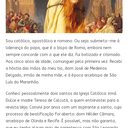
Sou católico, apostólico e romano. Ou seja: submeto-me à
liderança do papa, que é o bispo de Roma, embora nem
sempre concorde com o que ele diz. Fui batizado e crismado.
Aos cinco anos de idade, comunguei pela primeira vez. Recebi
a hóstia das mãos do meu tio, dom José de Medeiros
Delgado, irmão de minha mãe, e à época arcebispo de São
Luís do Maranhão.
Conheci pessoalmente dois santos da Igreja Católica: irmã
Dulce e madre Teresa de Calcutá, a quem entrevistei para a
revista Veja. Convivi por anos com um aspirante a santo, cujo
processo de beatificação foi aberto: dom Hélder Câmara,
arcebispo de Olinda e Recife. É possível, mas não garanto,
que eu tenha algum grau de parentesco com São Leonardo