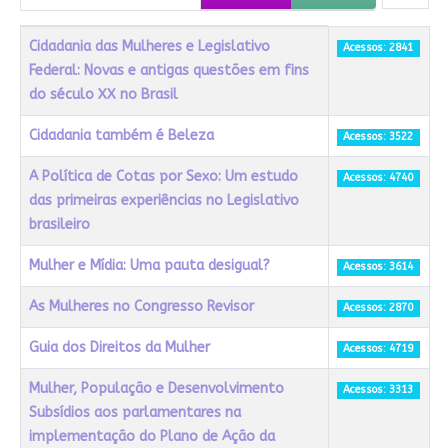
Título
Acessos
Cidadania das Mulheres e Legislativo
Acessos: 2841
Federal: Novas e antigas questões em fins
do século XX no Brasil
Cidadania também é Beleza
Acessos: 3522
A Política de Cotas por Sexo: Um estudo
Acessos: 4740
das primeiras experiências no Legislativo
brasileiro
Mulher e Mídia: Uma pauta desigual?
Acessos: 3614
As Mulheres no Congresso Revisor
Acessos: 2870
Guia dos Direitos da Mulher
Acessos: 4719
Mulher, População e Desenvolvimento
Acessos: 3313
Subsídios aos parlamentares na
implementação do Plano de Ação da