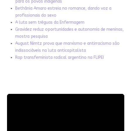
para os povos indígenas
Bethânia Amaro estreia no romance, dando voz a
profissionais do sexo
A luta sem tréguas da Enfermagem
Gravidez reduz oportunidades e autonomia de meninas,
mostra pesquisa
August Nimtz prova que marxismo e antirracismo são
indissociáveis na luta anticapitalista
Rap transfeminista radical argentino na FLIPEI