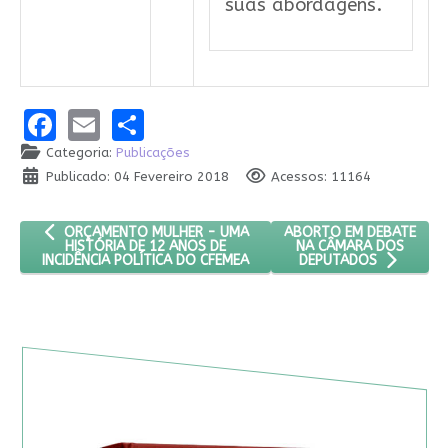
suas abordagens.
Facebook
Email
Share
Categoria:
Publicações
Publicado: 04 Fevereiro 2018
Acessos: 11164
ARTIGO ANTERIOR: ORÇAMENTO MULHER - UMA HISTÓRIA DE 12
PRÓXIMO ARTIGO: ABOR
ABORTO EM DEBATE
ORÇAMENTO MULHER - UMA
NA CÂMARA DOS
HISTÓRIA DE 12 ANOS DE
INCIDÊNCIA POLÍTICA DO CFEMEA
DEPUTADOS