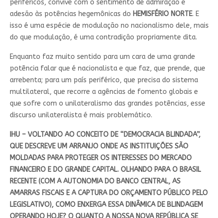
periféricos, convive com o sentimento de admiração e
adesão às potências hegemônicas do
HEMISFÉRIO
NORTE
. E
isso é uma espécie de modulação no nacionalismo dele, mais
do que modulação, é uma contradição propriamente dita.
Enquanto faz muito sentido para um cara de uma grande
potência falar que é nacionalista e que faz, que prende, que
arrebenta; para um país periférico, que precisa do sistema
multilateral, que recorre a agências de fomento globais e
que sofre com o unilateralismo das grandes potências, esse
discurso unilateralista é mais problemático.
IHU – VOLTANDO AO CONCEITO DE “DEMOCRACIA BLINDADA”,
QUE DESCREVE UM ARRANJO ONDE AS INSTITUIÇÕES SÃO
MOLDADAS PARA PROTEGER OS INTERESSES DO MERCADO
FINANCEIRO E DO GRANDE CAPITAL. OLHANDO PARA O BRASIL
RECENTE (COM A AUTONOMIA DO BANCO CENTRAL, AS
AMARRAS FISCAIS E A CAPTURA DO ORÇAMENTO PÚBLICO PELO
LEGISLATIVO), COMO ENXERGA ESSA DINÂMICA DE BLINDAGEM
OPERANDO HOJE? O QUANTO A NOSSA NOVA REPÚBLICA SE