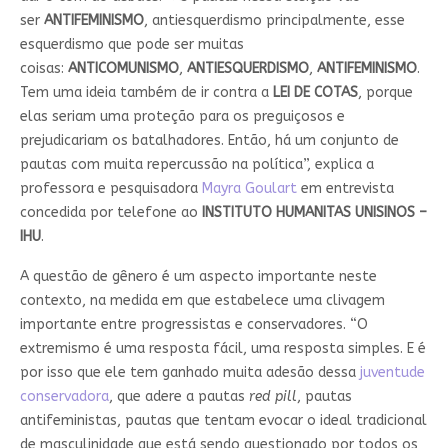
ser
ANTIFEMINISMO
, antiesquerdismo principalmente, esse
esquerdismo que pode ser muitas
coisas:
ANTICOMUNISMO
,
ANTIESQUERDISMO
,
ANTIFEMINISMO
.
Tem uma ideia também de ir contra a
LEI DE COTAS
, porque
elas seriam uma proteção para os preguiçosos e
prejudicariam os batalhadores. Então, há um conjunto de
pautas com muita repercussão na política”, explica a
professora e pesquisadora
Mayra Goulart
em entrevista
concedida por telefone ao
INSTITUTO HUMANITAS UNISINOS –
IHU
.
A questão de gênero é um aspecto importante neste
contexto, na medida em que estabelece uma clivagem
importante entre progressistas e conservadores. “O
extremismo é uma resposta fácil, uma resposta simples. E é
por isso que ele tem ganhado muita adesão dessa
juventude
conservadora
, que adere a pautas
red pill
, pautas
antifeministas, pautas que tentam evocar o ideal tradicional
de masculinidade que está sendo questionado por todos os