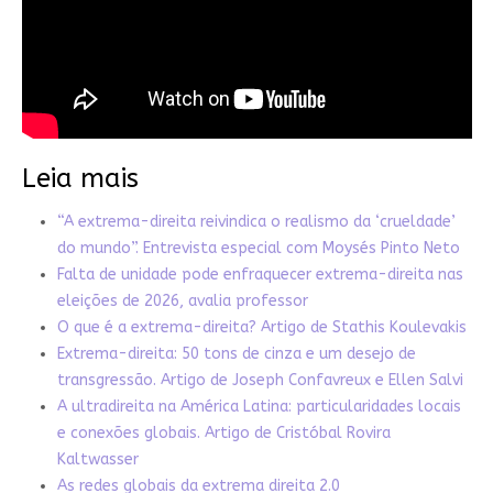
Leia mais
“A extrema-direita reivindica o realismo da ‘crueldade’
do mundo”. Entrevista especial com Moysés Pinto Neto
Falta de unidade pode enfraquecer extrema-direita nas
eleições de 2026, avalia professor
O que é a extrema-direita? Artigo de Stathis Koulevakis
Extrema-direita: 50 tons de cinza e um desejo de
transgressão. Artigo de Joseph Confavreux e Ellen Salvi
A ultradireita na América Latina: particularidades locais
e conexões globais. Artigo de Cristóbal Rovira
Kaltwasser
As redes globais da extrema direita 2.0