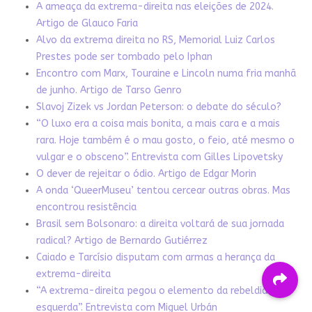
A ameaça da extrema-direita nas eleições de 2024.
Artigo de Glauco Faria
Alvo da extrema direita no RS, Memorial Luiz Carlos
Prestes pode ser tombado pelo Iphan
Encontro com Marx, Touraine e Lincoln numa fria manhã
de junho. Artigo de Tarso Genro
Slavoj Zizek vs Jordan Peterson: o debate do século?
“O luxo era a coisa mais bonita, a mais cara e a mais
rara. Hoje também é o mau gosto, o feio, até mesmo o
vulgar e o obsceno”. Entrevista com Gilles Lipovetsky
O dever de rejeitar o ódio. Artigo de Edgar Morin
A onda ‘QueerMuseu’ tentou cercear outras obras. Mas
encontrou resistência
Brasil sem Bolsonaro: a direita voltará de sua jornada
radical? Artigo de Bernardo Gutiérrez
Caiado e Tarcísio disputam com armas a herança da
extrema-direita
“A extrema-direita pegou o elemento da rebeldia da
esquerda”. Entrevista com Miguel Urbán