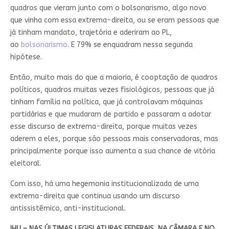
quadros que vieram junto com o bolsonarismo, algo novo
que vinha com essa extrema-direita, ou se eram pessoas que
já tinham mandato, trajetória e aderiram ao PL,
ao
bolsonarismo
. E 79% se enquadram nessa segunda
hipótese.
Então, muito mais do que a maioria, é cooptação de quadros
políticos, quadros muitas vezes fisiológicos, pessoas que já
tinham família na política, que já controlavam máquinas
partidárias e que mudaram de partido e passaram a adotar
esse discurso de extrema-direita, porque muitas vezes
aderem a eles, porque são pessoas mais conservadoras, mas
principalmente porque isso aumenta a sua chance de vitória
eleitoral.
Com isso, há uma hegemonia institucionalizada de uma
extrema-direita que continua usando um discurso
antissistêmico, anti-institucional.
IHU – NAS ÚLTIMAS LEGISLATURAS FEDERAIS, NA CÂMARA E NO