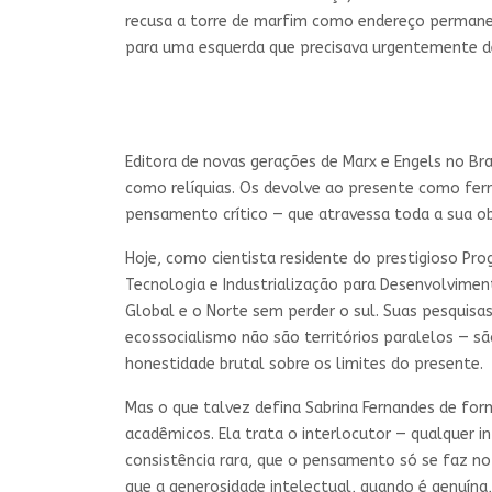
recusa a torre de marfim como endereço permane
para uma esquerda que precisava urgentemente d
Editora de novas gerações de Marx e Engels no Bra
como relíquias. Os devolve ao presente como ferra
pensamento crítico — que atravessa toda a sua o
Hoje, como cientista residente do prestigioso Pr
Tecnologia e Industrialização para Desenvolviment
Global e o Norte sem perder o sul. Suas pesquisas
ecossocialismo não são territórios paralelos — s
honestidade brutal sobre os limites do presente.
Mas o que talvez defina Sabrina Fernandes de for
acadêmicos. Ela trata o interlocutor — qualquer
consistência rara, que o pensamento só se faz no 
que a generosidade intelectual, quando é genuína