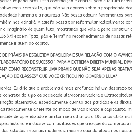
 países imperialistas. Essa contradição é central para a leitura e
nativa mais completa, que não seja apenas sobre a propriedade d
a sociedade humana e a natureza. Não basta adquirir ferramentas pa
mbém nos atingirá. A tarefa passa por reformular radicalmente c
ar o imaginário de quem luta, mostrando que vale a pena construir 
século XXI ecoem “paz, pão e Terra” no reconhecimento de nossas r
mente ir além do capital.
E DE PRÁXIS DA ESQUERDA BRASILEIRA E SUA RELAÇÃO COM O AVANÇO
LABORATÓRIO DE SUCESSO” PARA A EXTREMA DIREITA MUNDIAL. DIAN
RAM? COMO RECONSTRUIR UMA PRÁXIS QUE NÃO SEJA APENAS REATIV
LIAÇÃO DE CLASSES” QUE VOCÊ CRITICOU NO GOVERNO LULA?
erdas. Eu diria que o problema é mais profundo: há um desprezo pe
is concreta do tipo de sociedade ultraconservadora e ultracapitali
ação alternativa, especialmente quanto aos partidos e às discus
da radicalmente diferente do modo de vida branco e capitalista, 
idade de aprendizado e limitam seu olhar para 100 anos atrás na 
ópria história e inclusive com as ilusões que a esquerda comprou a
a dos Estados imperiais modernos, mesmo quando alegamos nossas 