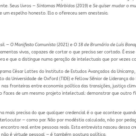
nte. Seus livros —
Sintomas Mórbidos
(2019) e
Se quiser mudar o m
e um espelho honesto. Ela o ofereceu sem anestesia.
sil —
O Manifesto Comunista
(2021) e
O 18 de Brumário de Luís Bona
mentas vivas, capazes de cortar o que precisa ser cortado. É esse 
bra e que a distingue numa geração de intelectuais que por veze
ograma César Lattes do Instituto de Estudos Avançados da Unicamp,
o da Universidade de Oxford (TIDE) e Fellow Sênior de Liderança do 
 nas fronteiras entre economia política das transições, justiça cli
ão faces de um mesmo projeto intelectual: demonstrar que outro f
ma mais precisa do que qualquer credencial é o que acontece quand
 interlocutor — como par. Não por modéstia calculada, não por ped
encontro real entre pessoas reais. Esta entrevista nasceu dessa cre
, não é virtude pessoal — é também postura política.