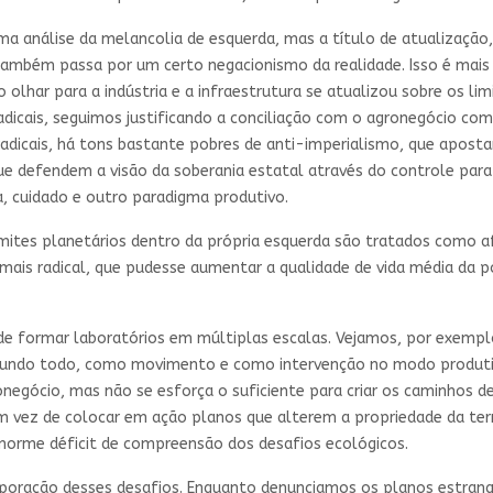
uma análise da melancolia de esquerda, mas a título de atualizaçã
também passa por um certo negacionismo da realidade. Isso é mais e
lhar para a indústria e a infraestrutura se atualizou sobre os lim
dicais, seguimos justificando a conciliação com o agronegócio como
adicais, há tons bastante pobres de anti-imperialismo, que apost
ue defendem a visão da soberania estatal através do controle par
, cuidado e outro paradigma produtivo.
limites planetários dentro da própria esquerda são tratados como a
o mais radical, que pudesse aumentar a qualidade de vida média 
de formar laboratórios em múltiplas escalas. Vejamos, por exempl
undo todo, como movimento e como intervenção no modo produtivo 
negócio, mas não se esforça o suficiente para criar os caminhos 
 em vez de colocar em ação planos que alterem a propriedade da t
norme déficit de compreensão dos desafios ecológicos.
oração desses desafios. Enquanto denunciamos os planos estrangeir