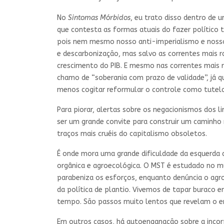
No
Sintomas Mórbidos
, eu trato disso dentro de 
que contesta as formas atuais do fazer político 
pois nem mesmo nosso anti-imperialismo e nosso o
e descarbonização, mas salvo as correntes mais ra
crescimento do PIB. E mesmo nas correntes mais r
chamo de “soberania com prazo de validade”, já q
menos cogitar reformular o controle como tutela
Para piorar, alertas sobre os negacionismos dos 
ser um grande convite para construir um caminh
traços mais cruéis do capitalismo obsoletos.
É onde mora uma grande dificuldade da esquerda 
orgânica e agroecológica. O MST é estudado no m
parabeniza os esforços, enquanto denúncia o agro
da política de plantio. Vivemos de tapar buraco
tempo. São passos muito lentos que revelam o e
Em outros casos, há autoenganação sobre a incorp