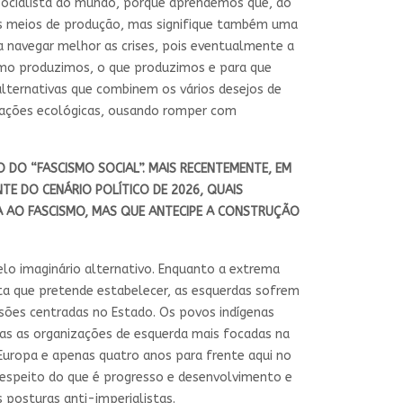
cossocialista do mundo, porque aprendemos que, ao
os meios de produção, mas signifique também uma
ra navegar melhor as crises, pois eventualmente a
omo produzimos, o que produzimos e para que
alternativas que combinem os vários desejos de
elações ecológicas, ousando romper com
 DO “FASCISMO SOCIAL”. MAIS RECENTEMENTE, EM
TE DO CENÁRIO POLÍTICO DE 2026, QUAIS
A AO FASCISMO, MAS QUE ANTECIPE A CONSTRUÇÃO
lo imaginário alternativo. Enquanto a extrema
sta que pretende estabelecer, as esquerdas sofrem
sões centradas no Estado. Os povos indígenas
mas as organizações de esquerda mais focadas na
Europa e apenas quatro anos para frente aqui no
 respeito do que é progresso e desenvolvimento e
posturas anti-imperialistas.