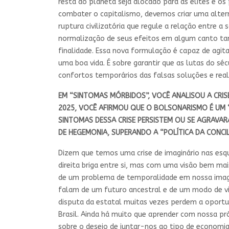
resta do planeta seja alocado para as elites e os
combater o capitalismo, devemos criar uma alter
ruptura civilizatória que regule a relação entre 
normalização de seus efeitos em algum canto ta
finalidade. Essa nova formulação é capaz de agit
uma boa vida. É sobre garantir que as lutas do 
confortos temporários das falsas soluções e real
EM “SINTOMAS MÓRBIDOS”, VOCÊ ANALISOU A CRIS
2025, VOCÊ AFIRMOU QUE O BOLSONARISMO É UM “
SINTOMAS DESSA CRISE PERSISTEM OU SE AGRAVA
DE HEGEMONIA, SUPERANDO A “POLÍTICA DA CONCI
Dizem que temos uma crise de imaginário nas esqu
direita briga entre si, mas com uma visão bem ma
de um problema de temporalidade em nossa imagin
falam de um futuro ancestral e de um modo de vi
disputa da estatal muitas vezes perdem a oportun
Brasil. Ainda há muito que aprender com nossa pr
sobre o desejo de juntar-nos ao tipo de economi