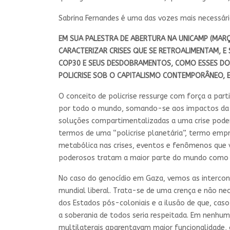
Sabrina Fernandes é uma das vozes mais necessári
EM SUA PALESTRA DE ABERTURA NA UNICAMP (MARÇO
CARACTERIZAR CRISES QUE SE RETROALIMENTAM, E
COP30 E SEUS DESDOBRAMENTOS, COMO ESSES DOI
POLICRISE SOB O CAPITALISMO CONTEMPORÂNEO, 
O conceito de policrise ressurge com força a part
por todo o mundo, somando-se aos impactos da e
soluções compartimentalizadas a uma crise podem 
termos de uma “policrise planetária”, termo empr
metabólica nas crises, eventos e fenômenos que vi
poderosos tratam a maior parte do mundo como z
No caso do genocídio em Gaza, vemos as intercon
mundial liberal. Trata-se de uma crença e não n
dos Estados pós-coloniais e a ilusão de que, ca
a soberania de todos seria respeitada. Em nenhum
multilaterais aparentavam maior funcionalidade,