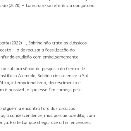
undo
(2020) — tornaram-se referência obrigatória
parte
(2022) —, Sabrina não trata os clássicos
gesto — o de recusar a fossilização do
s confunde erudição com embalsamamento.
 consultora sênior de pesquisa do Centro de
Instituto Alameda, Sabrina circula entre o Sul
mática, internacionalismo, decrescimento e
im é possível, e que esse fim começa pela
o alguém a encontra fora dos circuitos
agogia condescendente, mas porque acredita, com
nça. E o leitor que chegar até o fim entenderá