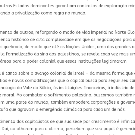
outros Estados dominantes garantiam contratos de exploração min
rçando a privatização como regra no mundo.
mento de outros, reforçando o modo de vida imperial no Norte Glo
mento histórico de alta complexidade em que as negociações para
foi quebrado, de modo que até as Nações Unidas, uma das grandes r
ela formalização da sina dos palestinos, se revela cada vez mais u
eos para o poder colonial que essas instituições legitimaram.
 tanto sobre o avanço colonial de Israel — da mesma forma que o 
ios e novas comodificações que o capital busca para seguir seu c
logia do Vale do Silício, às instituições financeiras, à indústria de 
e moral. Ao combater o sofrimento palestino, buscamos também no
tas em uma parte do mundo, também empodera corporações e gover
stufa que agravam a emergência climática para cada um de nós.
mento dos capitalistas de que sua sede por crescimento é infinita
 Daí, ao olharem para o abismo, percebem que seu papel é gerencia