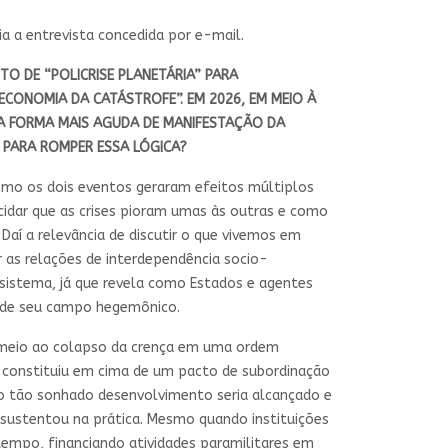
a a entrevista concedida por e-mail.
TO DE “POLICRISE PLANETÁRIA” PARA
ECONOMIA DA CATÁSTROFE”. EM 2026, EM MEIO À
 A FORMA MAIS AGUDA DE MANIFESTAÇÃO DA
 PARA ROMPER ESSA LÓGICA?
 como os dois eventos geraram efeitos múltiplos
dar que as crises pioram umas às outras e como
aí a relevância de discutir o que vivemos em
r as relações de interdependência socio-
o sistema, já que revela como Estados e agentes
o de seu campo hegemônico.
m meio ao colapso da crença em uma ordem
e constituiu em cima de um pacto de subordinação
 o tão sonhado desenvolvimento seria alcançado e
 sustentou na prática. Mesmo quando instituições
empo, financiando atividades paramilitares em