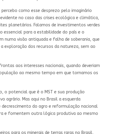
o, percebo como esse desprezo pelo imaginário
vidente no caso das crises ecológica e climática,
ites planetários. Falamos de investimentos verdes
 essencial para a estabilidade do país e o
am numa visão antiquada e falha de soberania, que
a a exploração dos recursos da natureza, sem ao
frontas aos interesses nacionais, quando deveriam
da população ao mesmo tempo em que tornamos os
o, o potencial que é o MST e sua produção
agrário. Mas aqui no Brasil a esquerda
de decrescimento do agro e reformulação nacional
erra e fomentem outra lógica produtiva ao mesmo
os para os minerais de terras raras no Brasil,