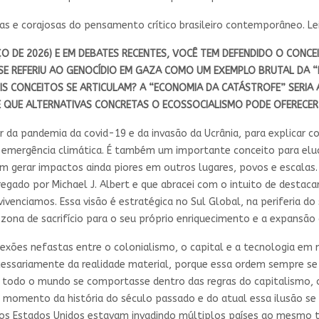
as e corajosas do pensamento crítico brasileiro contemporâneo. Lei
 DE 2026) E EM DEBATES RECENTES, VOCÊ TEM DEFENDIDO O CONCEI
 SE REFERIU AO GENOCÍDIO EM GAZA COMO UM EXEMPLO BRUTAL DA “
S CONCEITOS SE ARTICULAM? A “ECONOMIA DA CATÁSTROFE” SERIA
E QUE ALTERNATIVAS CONCRETAS O ECOSSOCIALISMO PODE OFERECER
ir da pandemia da covid-19 e da invasão da Ucrânia, para explicar
mergência climática. É também um importante conceito para eluci
gerar impactos ainda piores em outros lugares, povos e escalas. D
egado por Michael J. Albert e que abracei com o intuito de destaca
venciamos. Essa visão é estratégica no Sul Global, na periferia d
ona de sacrifício para o seu próprio enriquecimento e a expansã
exões nefastas entre o colonialismo, o capital e a tecnologia e
ecessariamente da realidade material, porque essa ordem sempre s
so todo o mundo se comportasse dentro das regras do capitalismo,
 momento da história do século passado e do atual essa ilusão se
 os Estados Unidos estavam invadindo múltiplos países ao mesmo t