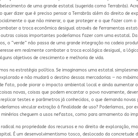
belecimento de uma grande estatal (sugerida como Terrabrás). Acre
 quer dizer que é preciso pensar a Terrabrás além do direito de 
almente o que não minerar, o que proteger e o que fazer com o q
combater a troca econômica desigual através de ferramentas estata
e outras coisas importantes poderíamos fazer com uma estatal. 
inhos, o “verde” não passa de uma grande integração na cadeia produ
eresse em realmente combater a troca ecológica desigual, a lógica
 alguns objetivos de crescimento e melhoria de vida.
os na estratégia política. Se imaginamos uma estatal simplesmen
 explorado e não mudará o destino dessas mercadorias — no máxim
 de fato, pode piorar o impacto ambiental local e ainda aumentar o
tar coisas novas, coisas que podem encantar o povo novamente, deve
a replicar testes e parâmetros já conhecidos, o que demanda nova
oderíamos vincular extração à finalidade de uso? Poderíamos, por e
is minérios cheguem a usos nefastos, como para armamento do imp
radical na propriedade dos recursos e no direito de exploração, m
 capital. É um desenvolvimentismo tosco, deslocado da concretude d