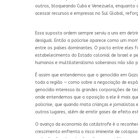
outros, bloqueando Cuba e Venezuela, enquanto 
acessar recursos e empresas no Sul Global, refo
Essa suposta ordem sempre serviu a uns em detri
desigual. Então a policrise aparece como um mo
entre os países dominantes. O pacto entre eles 
estabelecimento do Estado colonial de Israel e p
humanos e multilateralismo soberanos não são pár
É assim que entendemos que o genocídio em Gaza é
toda a região — como sobre a negociação de espól
genocídio interessa às grandes corporações de tecno
onde entendemos que a oposição a ele é mais qu
policrise, que quando mata crianças e jornalis
outros lugares, além de emitir gases de efeito e
O avanço da economia da catástrofe é o reconheci
crescimento enfrenta o risco iminente de colapso.