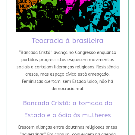
Teocracia à brasileira
“Bancada Cristã” avança no Congresso enquanto
partidos progressistas esquecem movimentos
sociais e cortejam lideranças religiosas. Resistência
cresce, mas espaço cívico está ameaçado.
Feministas alertam: sem Estado laico, não há
democracia real
Bancada Cristã: a tomada do
Estado e o ódio às mulheres
Crescem alianças entre doutrinas religiosas antes
“adversárias”. Em comum, convergem na agenda