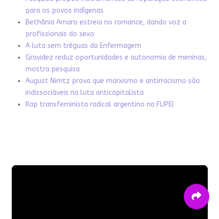
para os povos indígenas
Bethânia Amaro estreia no romance, dando voz a
profissionais do sexo
A luta sem tréguas da Enfermagem
Gravidez reduz oportunidades e autonomia de meninas,
mostra pesquisa
August Nimtz prova que marxismo e antirracismo são
indissociáveis na luta anticapitalista
Rap transfeminista radical argentino na FLIPEI