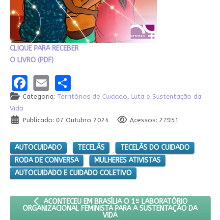
CLIQUE PARA RECEBER
O LIVRO (PDF)
Facebook
Email
Share
Categoria:
Territórios de Cuidado, Luta e Sustentação da
Vida
Publicado: 07 Outubro 2024
Acessos: 27951
AUTOCUIDADO
TECELÃS
TECELÃS DO CUIDADO
RODA DE CONVERSA
MULHERES ATIVISTAS
AUTOCUIDADO E CUIDADO COLETIVO
ARTIGO ANTERIOR: ACONTECEU EM BRASÍLIA O 1º LABORA
ACONTECEU EM BRASÍLIA O 1º LABORATÓRIO
ORGANIZACIONAL FEMINISTA PARA A SUSTENTAÇÃO DA
VIDA