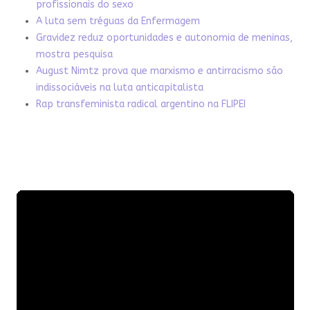
profissionais do sexo
A luta sem tréguas da Enfermagem
Gravidez reduz oportunidades e autonomia de meninas,
mostra pesquisa
August Nimtz prova que marxismo e antirracismo são
indissociáveis na luta anticapitalista
Rap transfeminista radical argentino na FLIPEI