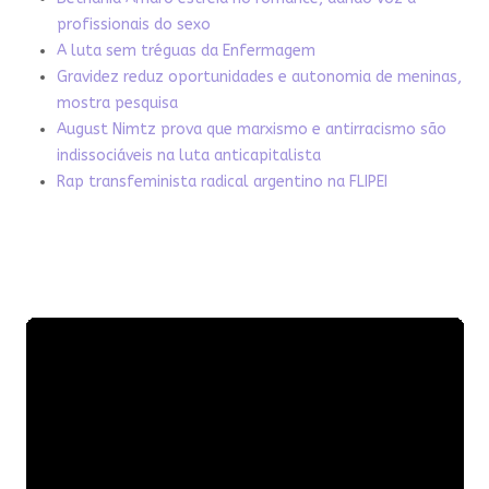
profissionais do sexo
A luta sem tréguas da Enfermagem
Gravidez reduz oportunidades e autonomia de meninas,
mostra pesquisa
August Nimtz prova que marxismo e antirracismo são
indissociáveis na luta anticapitalista
Rap transfeminista radical argentino na FLIPEI