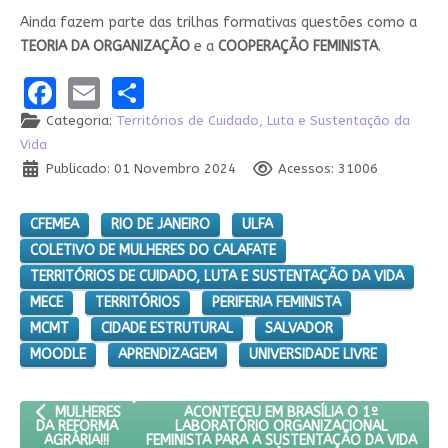
Ainda fazem parte das trilhas formativas questões como a
TEORIA DA ORGANIZAÇÃO
e a
COOPERAÇÃO FEMINISTA
.
Facebook
Email
Share
Categoria:
Territórios de Cuidado, Luta e Sustentação da
Vida
Publicado: 01 Novembro 2024
Acessos: 31006
CFEMEA
RIO DE JANEIRO
ULFA
COLETIVO DE MULHERES DO CALAFATE
TERRITÓRIOS DE CUIDADO, LUTA E SUSTENTAÇÃO DA VIDA
MECE
TERRITÓRIOS
PERIFERIA FEMINISTA
MCMT
CIDADE ESTRUTURAL
SALVADOR
MOODLE
APRENDIZAGEM
UNIVERSIDADE LIVRE
ARTIGO ANTERIOR: MULHERES DA REFORMA AGRÁRIA!!!
PRÓXIMO ARTIGO: ACONTECEU EM BRASÍ
ACONTECEU EM BRASÍLIA O 1º
MULHERES
LABORATÓRIO ORGANIZACIONAL
DA REFORMA
FEMINISTA PARA A SUSTENTAÇÃO DA VIDA
AGRÁRIA!!!