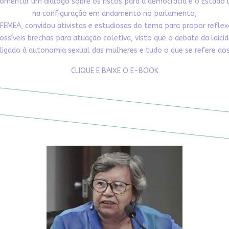
omentar um diálogo sobre os riscos para a democracia e o Estado 
na configuração em andamento no parlamento,
FEMEA, convidou ativistas e estudiosas do tema para propor refle
ossíveis brechas para atuação coletiva, visto que o debate da laici
ligado à autonomia sexual das mulheres e tudo o que se refere aos 
CLIQUE E BAIXE O E-BOOK