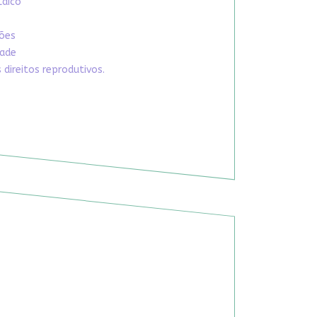
Laico
xões
dade
direitos reprodutivos.