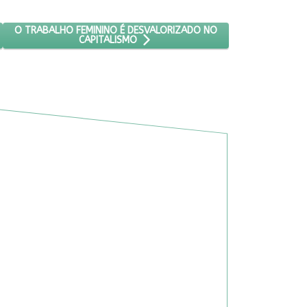
 DOS EUA E AMEAÇA SOBERANIA, AFIRMA PESQUISADORA
PRÓXIMO ARTIGO: O TRABALHO FEMININO É DESVALORIZADO NO 
O TRABALHO FEMININO É DESVALORIZADO NO
CAPITALISMO