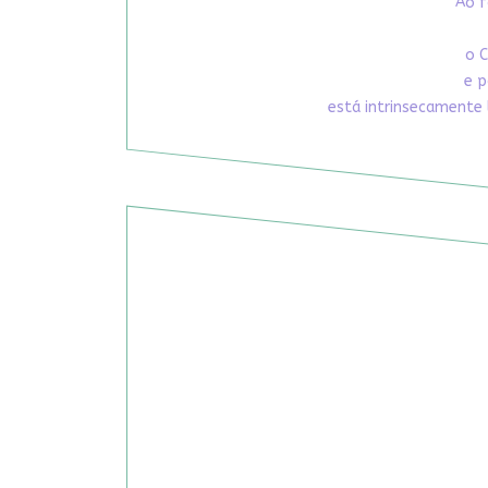
Ao f
o C
e p
está intrinsecamente 