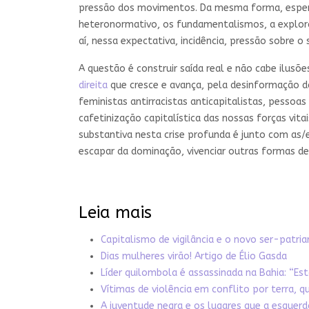
pressão dos movimentos. Da mesma forma, esperam
heteronormativo, os fundamentalismos, a explora
aí, nessa expectativa, incidência, pressão sobre o
A questão é construir saída real e não cabe ilus
direita
que cresce e avança, pela desinformação da
feministas antirracistas anticapitalistas, pessoas
cafetinização capitalística das nossas forças vita
substantiva nesta crise profunda é junto com as/e
escapar da dominação, vivenciar outras formas de exi
Leia mais
Capitalismo de vigilância e o novo ser-patria
Dias mulheres virão! Artigo de Élio Gasda
Líder quilombola é assassinada na Bahia: “Es
Vítimas de violência em conflito por terra, 
A juventude negra e os lugares que a esquerd