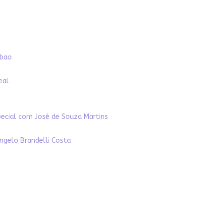
abao
eal
pecial com José de Souza Martins
ngelo Brandelli Costa