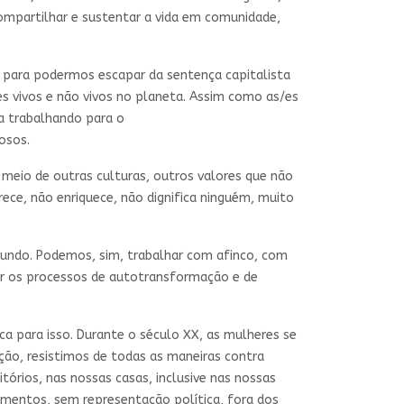
 compartilhar e sustentar a vida em comunidade,
, para podermos escapar da sentença capitalista
res vivos e não vivos no planeta. Assim como as/es
da trabalhando para o
osos.
 meio de outras culturas, outros valores que não
ece, não enriquece, não dignifica ninguém, muito
mundo. Podemos, sim, trabalhar com afinco, com
er os processos de autotransformação e de
ica para isso. Durante o século XX, as mulheres se
ção, resistimos de todas as maneiras contra
itórios, nas nossas casas, inclusive nas nossas
mentos, sem representação política, fora dos