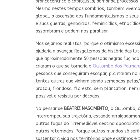
brancocêntrico e capitalista) demanda processos 
Mesmo nestes tempos sombrios, também vivemo
global, a ascensão dos fundamentalismos e seus 
e suas guerras, genocídios, feminicídios, etnocídi
assombram e podem nos paralisar.
Mas sejamos realistas, porque o otimismo excess
ajudaria a avançar. Resgatemos da história das lu
que aproximadamente 50 pessoas negras fugindo do
criaram o que se tornaria o
Quilombo dos Palmar
pessoas que conseguiram escapar, plantaram no 
tantas outras que vinham sendo semeadas pelas/o
brotou, frondosa, floresta, sem plantation, nem
possível e resistiu por décadas.
No pensar de
BEATRIZ NASCIMENTO
, o Quilombo, c
interrompeu sua trajetória, estando arraigadamen
outras fugas do “irremediável destino apocalípti
outras retomadas. Porque outros mundos só serão p
sustentar a vida nos territórios onde existimos e p