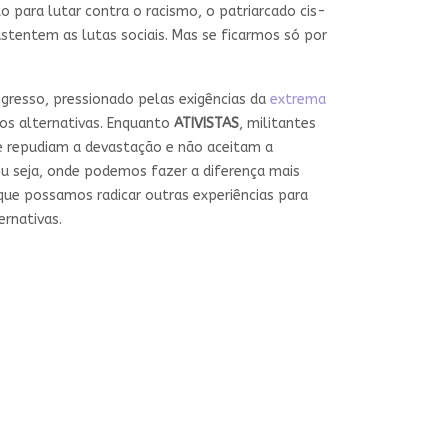
ara lutar contra o racismo, o patriarcado cis-
tentem as lutas sociais. Mas se ficarmos só por
ngresso, pressionado pelas exigências da
extrema
mos alternativas. Enquanto
ATIVISTAS
, militantes
 que repudiam a devastação e não aceitam a
ou seja, onde podemos fazer a diferença mais
 que possamos radicar outras experiências para
ernativas.