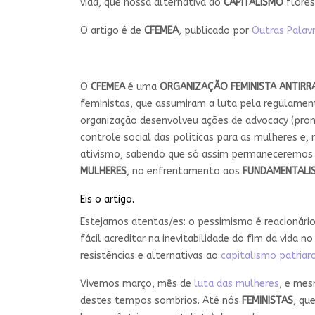
vida, que nossa alternativa ao
CAPITALISMO
flores
O artigo é de
CFEMEA
, publicado por
Outras Palav
O
CFEMEA
é uma
ORGANIZAÇÃO FEMINISTA ANTIRR
feministas, que assumiram a luta pela regulamen
organização desenvolveu ações de advocacy (promo
controle social das políticas para as mulheres e
ativismo, sabendo que só assim permaneceremos 
MULHERES
, no enfrentamento aos
FUNDAMENTALI
Eis o artigo.
Estejamos atentas/es: o pessimismo é reacionári
fácil acreditar na inevitabilidade do fim da vida 
resistências e alternativas ao
capitalismo patriar
Vivemos março, mês de
luta das mulheres
, e mes
destes tempos sombrios. Até nós
FEMINISTAS
, qu