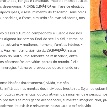
profundos, longos e contínuos, macro e micropolíticos.
s desenganos! A
CRISE CLIMÁTICA
em fase de ebulição
apocalipses, o ressurgimento do fascismo, seus ódios
os, ecocídios, a fome, a miséria são avassaladores, nos
ivo a essa altura do campeonato é ilusão e não nos
tas alguma lucidez: no final do século XVI, estima-se
 cativeiro – mulheres, homens, famílias inteiras –
es
. Aqui, em plena vigência da
ESCRAVIDÃO
, essas
meio do mato uma semente de resistência, entre
s africanas/os em várias partes do mundo. E ela
 mineração. Palmares provou que outro mundo era
omo história (intensamente) vivida, ele não
te infiltrado nas mentes dos indivíduos brasileiros. Sejamos quilo
co”, outras experiências, outros ativismos, imaginemos e persigamo
ossíveis se mais gente desobedecer, subverter, imaginar, criar, pla
odemos (re)existir e reinventar, nessa luta, a própria vida.