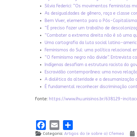
Silvia Federici: “Os movimentos feministas 
As desigualdades de gênero, raça e classe com
Bem Viver, elemento para o Pós-Capitalism
“É preciso fazer um trabalho de descolonizaç
“Combater a extrema direita não é só uma que
Uma cartografia da luta social latino-ameri
Feminismos do Sul: uma política relacional e
“O feminismo negro não divide”. Entrevista c
Indígenas desafiam a estrutura racista do gove
Escravidão contemporânea: uma nova relação 
A dialética da alteridade e a desumanização
É fundamental reconhecer discriminação contr
fonte:
https://www.ihu.unisinos.br/638129-inci
Facebook
Email
Share
Categoria:
Artigos do (e sobre o) Cfemea