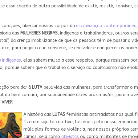
essa criação de outra possibilidade de existir, resistir, conviver,
corações, libertar nossos corpos da
escravização contemporânea
aioria das
MULHERES NEGRAS
, indígenas e trabalhadoras, outros se
fatal”, da crença imobilizante de que as pessoas têm de passar a vi
tro; para pagar o que consumir, se endividar e enriquecer os poder
s
indígenas
, elas sabem muito a esse respeito, porque resistem por
, porque sabem que o trabalho a serviço do capitalismo não enobr
moção para dar à
LUTA
pela vida das mulheres, para transformar o 
rol do bem comum, por solidariedade às/es próximas/es, para mov
 VIVER
.
A história das
LUTAS
feministas antirracistas nos qualif
fizeram sujeito coletivo, lutamos pela nossa emancipa
múltiplas formas de violência, nos nossos próprios terr
camas, seja como
ativistas
ou como militantes de movi