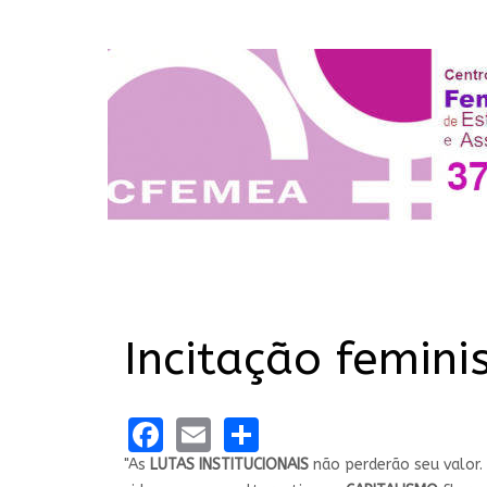
Incitação femin
Facebook
Email
Share
"As
LUTAS INSTITUCIONAIS
não perderão seu valor.