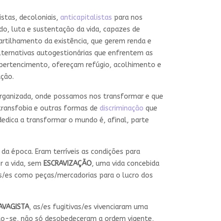
stas, decoloniais,
anticapitalistas
para nos
ado, luta e sustentação da vida, capazes de
artilhamento da existência, que gerem renda e
lternativas autogestionárias que enfrentem as
 pertencimento, ofereçam refúgio, acolhimento e
ação.
organizada, onde possamos nos transformar e que
 transfobia e outras formas de
discriminação
que
dedica a transformar o mundo é, afinal, parte
da época. Eram terríveis as condições para
r a vida, sem
ESCRAVIZAÇÃO
, uma vida concebida
as/es como peças/mercadorias para o lucro dos
AVAGISTA
, as/es fugitivas/es vivenciaram uma
ando-se, não só desobedeceram a ordem vigente,