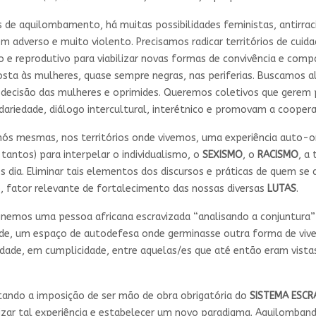
 de aquilombamento, há muitas possibilidades feministas, antirraci
bem adverso e muito violento. Precisamos radicar territórios de cuid
o e reprodutivo para viabilizar novas formas de convivência e comp
sta às mulheres, quase sempre negras, nas periferias. Buscamos a
 decisão das mulheres e oprimides. Queremos coletivos que gerem
idariedade, diálogo intercultural, interétnico e promovam a cooper
 nós mesmas, nos territórios onde vivemos, uma experiência auto-
antos) para interpelar o individualismo, o
SEXISMO
, o
RACISMO
, a
 dia. Eliminar tais elementos dos discursos e práticas de quem se 
, fator relevante de fortalecimento das nossas diversas
LUTAS
.
ginemos uma pessoa africana escravizada “analisando a conjuntura” 
de, um espaço de autodefesa onde germinasse outra forma de vive
idade, em cumplicidade, entre aquelas/es que até então eram vist
tando a imposição de ser mão de obra obrigatória do
SISTEMA ESCR
ealizar tal experiência e estabelecer um novo paradigma. Aquilomb