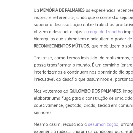
Da
MEMÓRIA DE PALMARES
às experiências recentes
inspirar e referenciar, ainda que o contexto seja 
superar a desassociação entre trabalhos produtiv
aliviem a desigual e injusta
carga de trabalho
impo
hierarquias que submetem e aniquilam o poder de
RECONHECIMENTOS MÚTUOS
, que mobilizem a sol
Trata-se, como temos insistido, de realizarmos,
possa transformar o mundo. É um caminho (entre t
interiorizamos e continuam nos oprimindo dia após
irrecusável do desafio que assumimos e, portanto
Mas voltemos ao
QUILOMBO DOS PALMARES
. Ima
elaborar uma fuga para a construção de uma cida
coletivamente, gestada, criada, tecida em comun
senhores.
Mesmo assim, recusando a
desumanização
, afron
experiência radical, criaram as condições para r