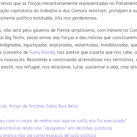
os que as forças minoritariamente representadas no Parlamento p
ção capitalista do trabalho e dos Comuns resistam, protejam e sus
 sistema político instituído, nós nos perderemos.
ões, não será pelo governo de frente amplíssima, com minoria no Co
s Big Techs, pelas armas das forças e das milícias que construire
 indignadas, injustiçadas, exploradas, violentadas, invisibilizadas,
is (conceito de
Suely Rolnik
), nos parece que a parte que nos cabe, 
s nossas/es. Resistindo e construindo alternativas nos territórios,
stir, nos refugiar, nos relacionar, lutar, sustentar a vida, criar alt
rcal. Artigo de Antônio Sales Rios Neto
tou com o corpo de minha avó aqui no sofá, ela foi executada”
quilombolas ainda são “apagados” em decisões políticas
a branca não via como espaços de luta política