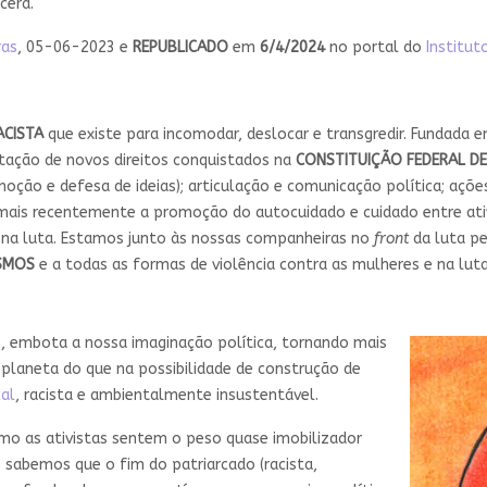
cerá.
ras
, 05-06-2023 e
REPUBLICADO
em
6/4/2024
no portal do
Institut
ACISTA
que existe para incomodar, deslocar e transgredir. Fundada 
tação de novos direitos conquistados na
CONSTITUIÇÃO FEDERAL DE
ção e defesa de ideias); articulação e comunicação política; açõ
, mais recentemente a promoção do autocuidado e cuidado entre ativ
na luta. Estamos junto às nossas companheiras no
front
da luta p
SMOS
e a todas as formas de violência contra as mulheres e na lut
o, embota a nossa imaginação política, tornando mais
no planeta do que na possibilidade de construção de
cal
, racista e ambientalmente insustentável.
mo as ativistas sentem o peso quase imobilizador
e sabemos que o fim do patriarcado (racista,