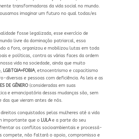
mente transformadoras da vida social no mundo.
 ousamos imaginar um futuro no qual todas/es
alidade fosse legalizada, esse exercício de
 mundo livre da dominação patriarcal, essa
ndo a fora, organizou e mobilizou lutas em toda
oais e políticas, contra as várias faces da ordem
 nossa vida na sociedade, ainda que muito
o,
LGBTQIA+FOBIA
, etnocentrismo e capacitismo
o-diversas e pessoas com deficiência. As leis e as
ES DE GÊNERO
(consideradas em suas
tica e emancipatória dessas mudanças são, sem
 e das que vieram antes de nós.
 direitos conquistados pelas mulheres até a vida
em importante que o
LULA
e a parte do seu
nfrentar os conflitos socioambientais e processá-
nos compete, não faltará o apoio, compromisso e