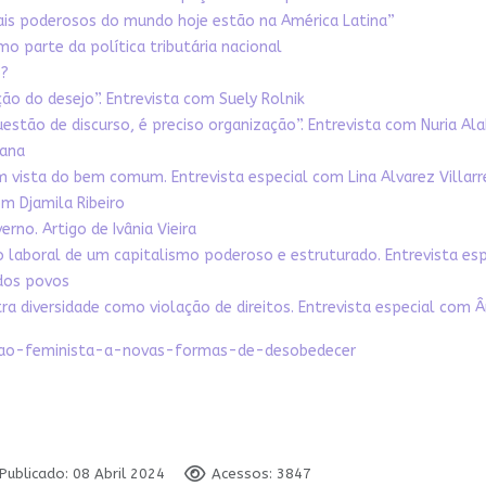
mais poderosos do mundo hoje estão na América Latina”
o parte da política tributária nacional
o?
ão do desejo”. Entrevista com Suely Rolnik
stão de discurso, é preciso organização”. Entrevista com Nuria Al
cana
m vista do bem comum. Entrevista especial com Lina Alvarez Villarr
om Djamila Ribeiro
rno. Artigo de Ivânia Vieira
laboral de um capitalismo poderoso e estruturado. Entrevista es
 dos povos
a diversidade como violação de direitos. Entrevista especial com Â
tacao-feminista-a-novas-formas-de-desobedecer
Publicado: 08 Abril 2024
Acessos: 3847