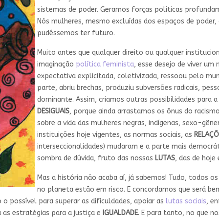
sistemas de poder. Geramos forças políticas profunda
Nós mulheres, mesmo excluídas dos espaços de poder,
pudéssemos ter futuro.
Muito antes que qualquer direito ou qualquer institucion
imaginação
política feminista
, esse desejo de viver um
expectativa explicitada, coletivizada, ressoou pelo mu
parte, abriu brechas, produziu subversões radicais, pess
dominante. Assim, criamos outras possibilidades para a
DESIGUAIS
, porque ainda arrastamos os ônus do racism
sobre a vida das mulheres negras, indígenas, sexo-gêner
instituições hoje vigentes, as normas sociais, as
RELAÇÕ
interseccionalidades) mudaram e a parte mais democrá
sombra de dúvida, fruto das nossas
LUTAS
, das de hoje
Mas a história não acaba aí, já sabemos! Tudo, todos os
no planeta estão em risco. E concordamos que será b
 possível para superar as dificuldades, apoiar as
lutas sociais
, e
 as estratégias para a justiça e
IGUALDADE
. E para tanto, no que 