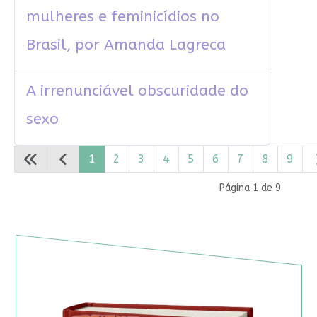
mulheres e feminicídios no
Brasil, por Amanda Lagreca
A irrenunciável obscuridade do
sexo
1
2
3
4
5
6
7
8
9
Página 1 de 9