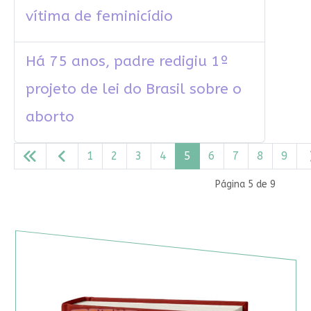
vítima de feminicídio
Há 75 anos, padre redigiu 1º
projeto de lei do Brasil sobre o
aborto
1
2
3
4
5
6
7
8
9
Página 5 de 9