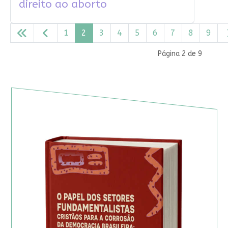
direito ao aborto
1
2
3
4
5
6
7
8
9
Página 2 de 9