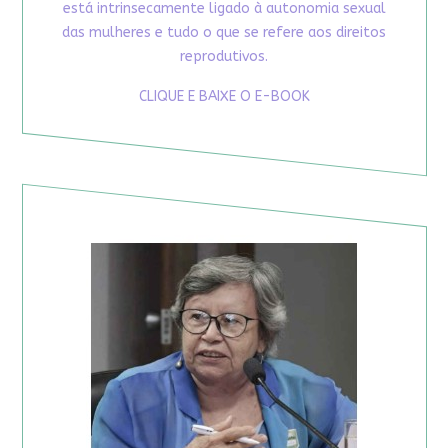
está intrinsecamente ligado à autonomia sexual
das mulheres e tudo o que se refere aos direitos
reprodutivos.
CLIQUE E BAIXE O E-BOOK