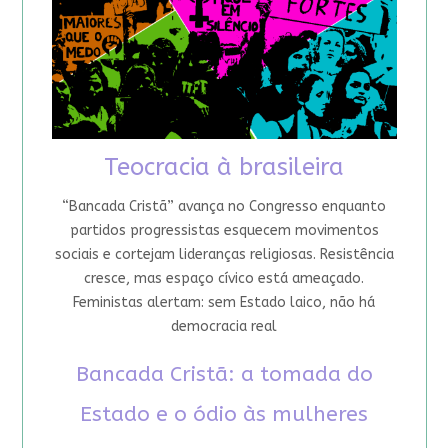
Teocracia à brasileira
“Bancada Cristã” avança no Congresso enquanto
partidos progressistas esquecem movimentos
sociais e cortejam lideranças religiosas. Resistência
cresce, mas espaço cívico está ameaçado.
Feministas alertam: sem Estado laico, não há
democracia real
Bancada Cristã: a tomada do
Estado e o ódio às mulheres