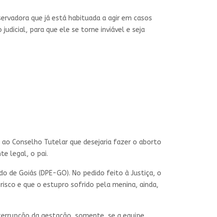
ervadora que já está habituada a agir em casos
dicial, para que ele se torne inviável e seja
o, ao Conselho Tutelar que desejaria fazer o aborto
e legal, o pai.
do de Goiás (DPE-GO). No pedido feito à Justiça, o
risco e que o estupro sofrido pela menina, ainda,
nterrupção da gestação, somente, se a equipe