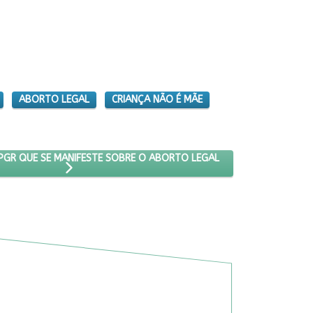
ABORTO LEGAL
CRIANÇA NÃO É MÃE
 SUPREMO PEDE A PGR QUE SE MANIFESTE SOBRE O ABORTO LEGAL
PGR QUE SE MANIFESTE SOBRE O ABORTO LEGAL