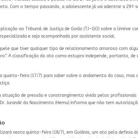
feto. Com o tempo passando, a adolescente já vai adentrar a 29ª s
plicação ao Tribunal de Justiça de Goiás (TJ-GO) sobre a liminar co
especializada e seja acompanhada por assistente social.
quele que tiver qualquer tipo de relacionamento amoroso com al
upro”. A classificação do ato como estupro independe, portanto, de
 quarta-feira (17/7) para saber sobre o andamento do caso, mas o
tiça.
 situação de pressão e constrangimento vivida pelos profissionais
Dr. Jurandir do Nascimento (Hemu) informa que não tem autorização
ão
lizará nesta quinta-feira (18/7), em Goiânia, um ato pela defesa 