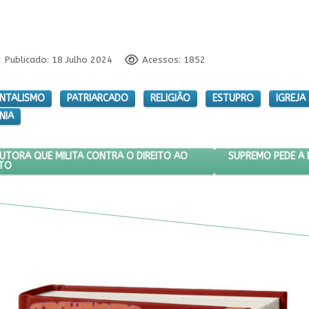
Publicado: 18 Julho 2024
Acessos: 1852
NTALISMO
PATRIARCADO
RELIGIÃO
ESTUPRO
IGREJA
NIA
FINANCIA A PRODUTORA QUE MILITA CONTRA O DIREITO AO ABORTO
PRÓXIMO ARTIGO:
SUPREMO PEDE A 
DUTORA QUE MILITA CONTRA O DIREITO AO
TO