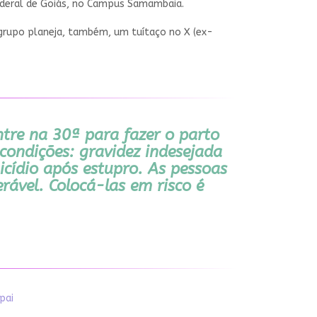
Federal de Goiás, no Campus Samambaia.
 grupo planeja, também, um tuítaço no X (ex-
ntre na 30ª para fazer o parto
 condições: gravidez indesejada
icídio após estupro. As pessoas
ável. Colocá-las em risco é
pai