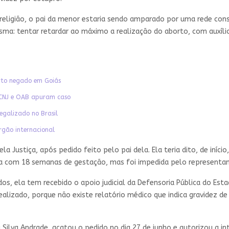
religião, o pai da menor estaria sendo amparado por uma rede cons
a: tentar retardar ao máximo a realização do aborto, com auxílio ju
orto negado em Goiás
 CNJ e OAB apuram caso
egalizado no Brasil
rgão internacional
 Justiça, após pedido feito pelo pai dela. Ela teria dito, de iníci
a com 18 semanas de gestação, mas foi impedida pelo representant
s, ela tem recebido o apoio judicial da Defensoria Pública do Esta
ealizado, porque não existe relatório médico que indica gravidez de 
Silva Andrade, acatou o pedido no dia 27 de junho e autorizou a i