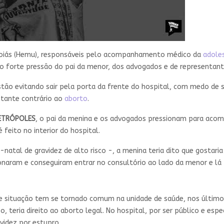
e Goiás (Hemu), responsáveis pelo acompanhamento médico da
adole
do forte pressão do pai da menor, dos advogados e de representan
stão evitando sair pela porta da frente do hospital, com medo de
tante contrário ao
aborto
.
ETRÓPOLES
, o pai da menina e os advogados pressionam para ac
 feito no interior do hospital.
atal de gravidez de alto risco -, a menina teria dito que gostaria
onaram e conseguiram entrar no consultório ao lado da menor e lá
de situação tem se tornado comum na unidade de saúde, nos últim
sso, teria direito ao aborto legal. No hospital, por ser público e e
videz por estupro.