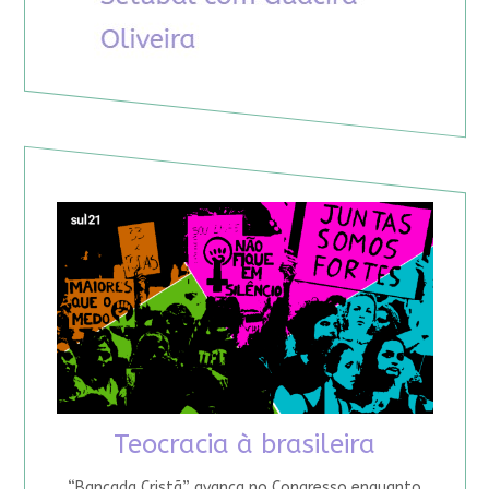
Teocracia à brasileira
“Bancada Cristã” avança no Congresso enquanto