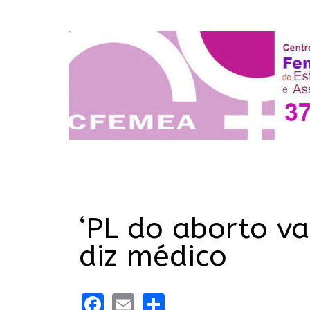
‘PL do aborto v
diz médico
Facebook
Email
Share