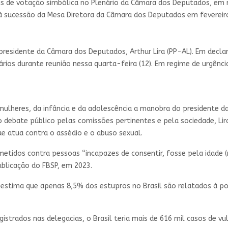
s de votação simbólica no Plenário da Câmara dos Deputados, em ra
 à sucessão da Mesa Diretora da Câmara dos Deputados em fevereir
 presidente da Câmara dos Deputados, Arthur Lira (PP-AL). Em decla
dários durante reunião nessa quarta-feira (12). Em regime de urgênc
mulheres, da infância e da adolescência a manobra do presidente d
 debate público pelas comissões pertinentes e pela sociedade, Lira 
ue atua contra o assédio e o abuso sexual.
etidos contra pessoas “incapazes de consentir, fosse pela idade 
publicação do FBSP, em 2023.
 estima que apenas 8,5% dos estupros no Brasil são relatados à polí
istrados nas delegacias, o Brasil teria mais de 616 mil casos de vu