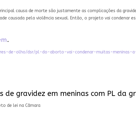
rincipal causa de morte são justamente as complicações da gravidez
dade causada pela violência sexual. Então, o projeto vai condenar 
gem
.
ulheres-de-olho/dsr/pl-do-aborto-vai-condenar-muitas-meninas-
s de gravidez em meninas com PL da gra
eto de lei na Câmara