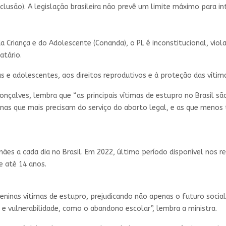
eclusão). A legislação brasileira não prevê um limite máximo para i
 Criança e do Adolescente (Conanda), o PL é inconstitucional, viol
atário.
s e adolescentes, aos direitos reprodutivos e à proteção das vítima
nçalves, lembra que “as principais vítimas de estupro no Brasil s
ninas que mais precisam do serviço do aborto legal, e as que menos
es a cada dia no Brasil. Em 2022, último período disponível nos r
e até 14 anos.
eninas vítimas de estupro, prejudicando não apenas o futuro soci
a e vulnerabilidade, como o abandono escolar”, lembra a ministra.