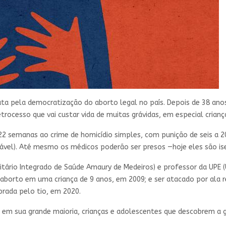
ta pela democratização do aborto legal no país. Depois de 38 anos
etrocesso que vai custar vida de muitas grávidas, em especial crian
22 semanas ao crime de homicídio simples, com punição de seis a 2
rável). Até mesmo os médicos poderão ser presos —hoje eles são is
itário Integrado de Saúde Amaury de Medeiros) e professor da UPE (
aborto em uma criança de 9 anos, em 2009; e ser atacado por ala re
prada pelo tio, em 2020.
nir, em sua grande maioria, crianças e adolescentes que descobrem a