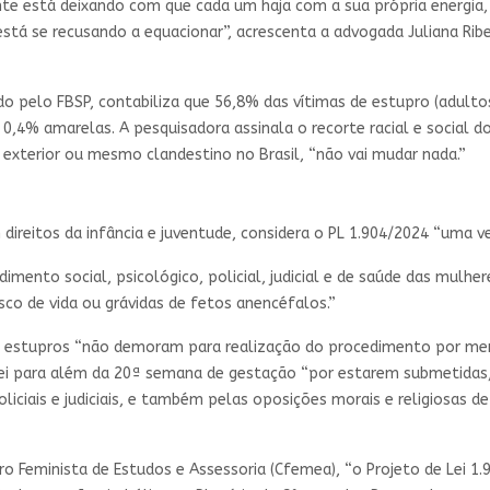
ente está deixando com que cada um haja com a sua própria energia,
está se recusando a equacionar”, acrescenta a advogada Juliana Rib
ado pelo FBSP, contabiliza que 56,8% das vítimas de estupro (adult
 0,4% amarelas. A pesquisadora assinala o recorte racial e social 
exterior ou mesmo clandestino no Brasil, “não vai mudar nada.”
direitos da infância e juventude, considera o PL 1.904/2024 “uma ver
dimento social, psicológico, policial, judicial e de saúde das mulh
co de vida ou grávidas de fetos anencéfalos.”
e estupros “não demoram para realização do procedimento por mer
ei para além da 20ª semana de gestação “por estarem submetidas,
liciais e judiciais, e também pelas oposições morais e religiosas de
tro Feminista de Estudos e Assessoria (Cfemea), “o Projeto de Lei 1