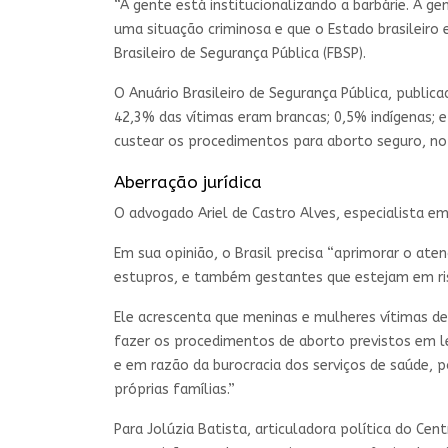
“A gente está institucionalizando a barbárie. A g
uma situação criminosa e que o Estado brasileiro 
Brasileiro de Segurança Pública (FBSP).
O Anuário Brasileiro de Segurança Pública, public
42,3% das vítimas eram brancas; 0,5% indígenas; e
custear os procedimentos para aborto seguro, no 
Aberração jurídica
O advogado Ariel de Castro Alves, especialista em 
Em sua opinião, o Brasil precisa “aprimorar o aten
estupros, e também gestantes que estejam em ris
Ele acrescenta que meninas e mulheres vítimas d
fazer os procedimentos de aborto previstos em l
e em razão da burocracia dos serviços de saúde, po
próprias famílias.”
Para Jolúzia Batista, articuladora política do Cen