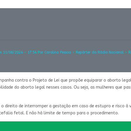
m 11/06/2024 - 17:54 Por Carolina Pessoa - Repórter da Rádio Nacional - Ri
mpanha contra o Projeto de Lei que propõe equiparar o aborto leg
bilidade do aborto legal nesses casos. Ou seja, as mulheres que p
 o direito de interromper a gestação em caso de estupro e risco à
efalia fetal. E não há limite de tempo para o procedimento.