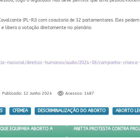
pessoa, logo o legislador não deve permitir que uma pessoa inoce
avalcante (PL-RJ) com coautoria de 32 parlamentares. Eles pedem 
 e libera a votação diretamente no plenário.
gencia-nacional/direitos-humanos/audio/2024-06/campanha-cria
Publicado: 12 Junho 2024
Acessos: 1487
OS
CFEMEA
DESCRIMINALIZAÇÃO DO ABORTO
ABORTO LE
IA DE PROJETO QUE EQUIPARA ABORTO A HOMICÍDIO
PRÓXIMO ARTIGO: ANITTA PROTE
ANITTA PROTESTA CONTRA PROJ
 QUE EQUIPARA ABORTO A