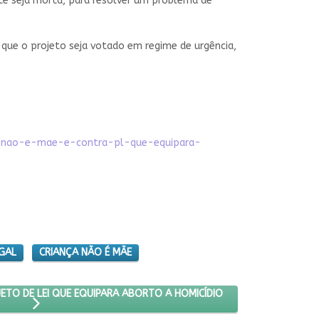
nte seja morta, para resolver um problema de
que o projeto seja votado em regime de urgência,
nca-nao-e-mae-e-contra-pl-que-equipara-
GAL
CRIANÇA NÃO É MÃE
STA CONTRA PROJETO DE LEI QUE EQUIPARA ABORTO A HOMICÍDIO
ETO DE LEI QUE EQUIPARA ABORTO A HOMICÍDIO