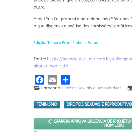
projeto, alegam que o feto, ou nascituro, é uma 
outra.
A matéria foi proposta pelo deputado Sóstenes C
o que dispensa a análise das comissões temáticas
Edição: Tâmara Freire / Liliane Farias
fonte:
https://agenciabrasil.ebc.com.br/radioa
aborto-homicidio
Facebook
Email
Share
Categoria:
Direitos Sexuais e Reprodutivos
FEMINISMO
DIREITOS SEXUAIS E REPRODUTIV
ARTIGO ANTERIOR: CÂMARA APROVA URGÊNC
CÂMARA APROVA URGÊNCIA DE PROJETO
HOMICÍDIO