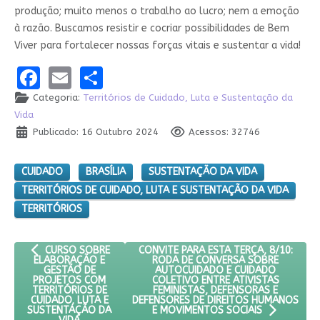
produção; muito menos o trabalho ao lucro; nem a emoção
à razão. Buscamos resistir e cocriar possibilidades de Bem
Viver para fortalecer nossas forças vitais e sustentar a vida!
Facebook
Email
Share
Categoria:
Territórios de Cuidado, Luta e Sustentação da
Vida
Publicado: 16 Outubro 2024
Acessos: 32746
CUIDADO
BRASÍLIA
SUSTENTAÇÃO DA VIDA
TERRITÓRIOS DE CUIDADO, LUTA E SUSTENTAÇÃO DA VIDA
TERRITÓRIOS
ARTIGO ANTERIOR: CURSO SOBRE ELABORAÇÃO E GESTÃO DE P
PRÓXIMO ARTIGO: CONVITE PARA ESTA 
CONVITE PARA ESTA TERÇA, 8/10:
CURSO SOBRE
RODA DE CONVERSA SOBRE
ELABORAÇÃO E
AUTOCUIDADO E CUIDADO
GESTÃO DE
COLETIVO ENTRE ATIVISTAS
PROJETOS COM
FEMINISTAS, DEFENSORAS E
TERRITÓRIOS DE
DEFENSORES DE DIREITOS HUMANOS
CUIDADO, LUTA E
SUSTENTAÇÃO DA
E MOVIMENTOS SOCIAIS