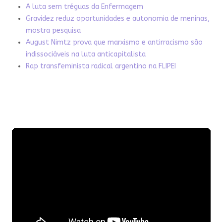
A luta sem tréguas da Enfermagem
Gravidez reduz oportunidades e autonomia de meninas,
mostra pesquisa
August Nimtz prova que marxismo e antirracismo são
indissociáveis na luta anticapitalista
Rap transfeminista radical argentino na FLIPEI