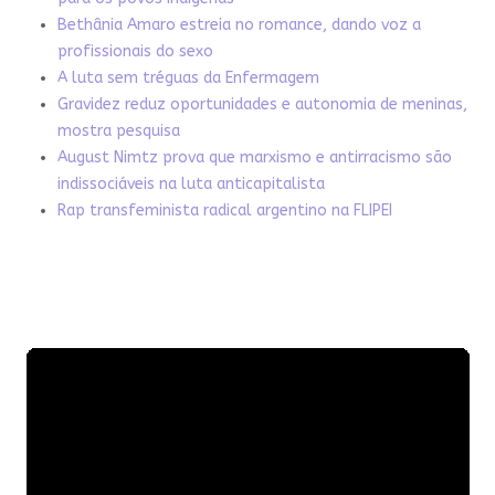
Bethânia Amaro estreia no romance, dando voz a
profissionais do sexo
A luta sem tréguas da Enfermagem
Gravidez reduz oportunidades e autonomia de meninas,
mostra pesquisa
August Nimtz prova que marxismo e antirracismo são
indissociáveis na luta anticapitalista
Rap transfeminista radical argentino na FLIPEI