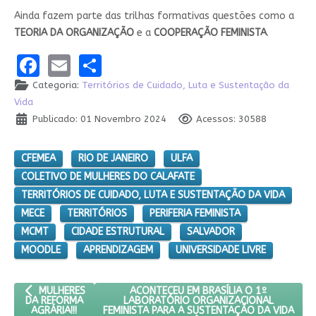
Ainda fazem parte das trilhas formativas questões como a
TEORIA DA ORGANIZAÇÃO
e a
COOPERAÇÃO FEMINISTA
.
Facebook
Email
Share
Categoria:
Territórios de Cuidado, Luta e Sustentação da
Vida
Publicado: 01 Novembro 2024
Acessos: 30588
CFEMEA
RIO DE JANEIRO
ULFA
COLETIVO DE MULHERES DO CALAFATE
TERRITÓRIOS DE CUIDADO, LUTA E SUSTENTAÇÃO DA VIDA
MECE
TERRITÓRIOS
PERIFERIA FEMINISTA
MCMT
CIDADE ESTRUTURAL
SALVADOR
MOODLE
APRENDIZAGEM
UNIVERSIDADE LIVRE
ARTIGO ANTERIOR: MULHERES DA REFORMA AGRÁRIA!!!
PRÓXIMO ARTIGO: ACONTECEU EM BRASÍ
ACONTECEU EM BRASÍLIA O 1º
MULHERES
LABORATÓRIO ORGANIZACIONAL
DA REFORMA
FEMINISTA PARA A SUSTENTAÇÃO DA VIDA
AGRÁRIA!!!