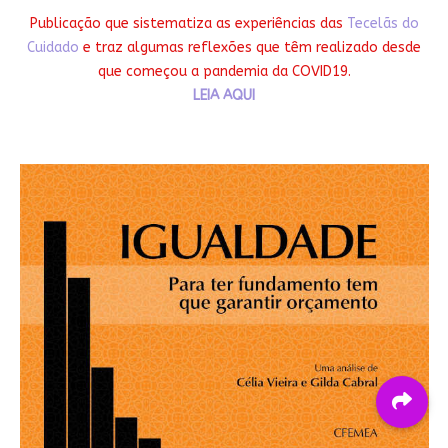
Publicação que sistematiza as experiências das
Tecelãs do
Cuidado
e traz algumas reflexões que têm realizado desde
que começou a pandemia da COVID19.
LEIA AQUI