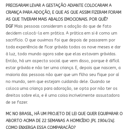
PRECISARAM LEVAR A GESTAÇÃO ADIANTE COLOCARAM A
CRIANÇA PARA ADOÇÃO, E QUE AS QUE ASSIM FIZERAM FORAM
AS QUE TIVERAM MAIS ABALOS EMOCIONAIS. POR QUÊ?
DGF
Mais pessoas consideram a adoção do que de fato
decidem colocá-la em prática. A prática em si é como um
sacrifício. O que ouvimos foi que depois de passarem por
toda experiência de ficar grávida todos os nove meses e dar
à luz, todo mundo agora sabe que elas estavam grávidas.
Então, há um aspecto social que vem disso, porque é difícil
estar grávida e não ter uma criança. E, depois que nascem, a
maioria das pessoas não quer que um filho seu fique por aí
no mundo, sem que estejam cuidando dele. Quando se
coloca uma criança para adoração, se opta por não ter os
direitos sobre ela, e é uma coisa incrivelmente assustadora
de se fazer.
MC NO BRASIL, HÁ UM PROJETO DE LEI QUE QUER EQUIPARAR O
ABORTO ACIMA DE 22 SEMANAS A HOMICÍDIO
[PL 1904/24]
.
COMO ENXERGA ESSA COMPARAÇÃO?