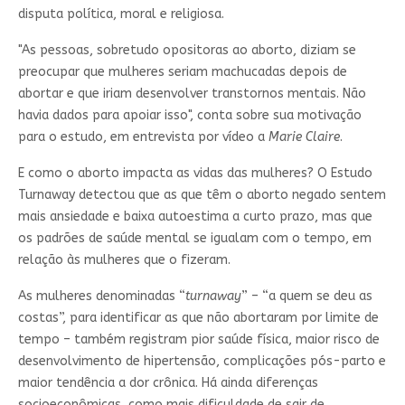
disputa política, moral e religiosa.
"As pessoas, sobretudo opositoras ao aborto, diziam se
preocupar que mulheres seriam machucadas depois de
abortar e que iriam desenvolver transtornos mentais. Não
havia dados para apoiar isso", conta sobre sua motivação
para o estudo, em entrevista por vídeo a
Marie Claire
.
E como o aborto impacta as vidas das mulheres? O Estudo
Turnaway detectou que as que têm o aborto negado sentem
mais ansiedade e baixa autoestima a curto prazo, mas que
os padrões de saúde mental se igualam com o tempo, em
relação às mulheres que o fizeram.
As mulheres denominadas “
turnaway
” – “a quem se deu as
costas”, para identificar as que não abortaram por limite de
tempo – também registram pior saúde física, maior risco de
desenvolvimento de hipertensão, complicações pós-parto e
maior tendência a dor crônica. Há ainda diferenças
socioeconômicas, como mais dificuldade de sair de