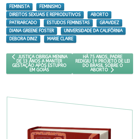
FEMINISTA
FEMINISMO
DIREITOS SEXUAIS E REPRODUTIVOS
ABORTO
PATRIARCADO
ESTUDOS FEMINISTAS
GRAVIDEZ
DIANA GREENE FOSTER
UNIVERSIDADE DA CALIFÓRNIA
DEBORA DINIZ
MARIE CLAIRE
ARTIGO ANTERIOR: JUSTIÇA OBRIGA MENINA DE 13 ANOS A MA
PRÓXIMO ARTIGO: HÁ 75 AN
HÁ 75 ANOS, PADRE
JUSTIÇA OBRIGA MENINA
REDIGIU 1º PROJETO DE LEI
DE 13 ANOS A MANTER
DO BRASIL SOBRE O
GESTAÇÃO APÓS ESTUPRO
EM GOIÁS
ABORTO