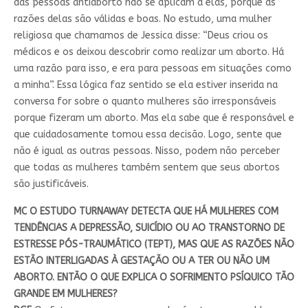
das pessoas antiaborto não se aplicam a elas, porque as
razões delas são válidas e boas. No estudo, uma mulher
religiosa que chamamos de Jessica disse: “Deus criou os
médicos e os deixou descobrir como realizar um aborto. Há
uma razão para isso, e era para pessoas em situações como
a minha”. Essa lógica faz sentido se ela estiver inserida na
conversa for sobre o quanto mulheres são irresponsáveis
porque fizeram um aborto. Mas ela sabe que é responsável e
que cuidadosamente tomou essa decisão. Logo, sente que
não é igual as outras pessoas. Nisso, podem não perceber
que todas as mulheres também sentem que seus abortos
são justificáveis.
MC O ESTUDO TURNAWAY DETECTA QUE HÁ MULHERES COM
TENDÊNCIAS A DEPRESSÃO, SUICÍDIO OU AO TRANSTORNO DE
ESTRESSE PÓS-TRAUMÁTICO (TEPT), MAS QUE AS RAZÕES NÃO
ESTÃO INTERLIGADAS À GESTAÇÃO OU A TER OU NÃO UM
ABORTO. ENTÃO O QUE EXPLICA O SOFRIMENTO PSÍQUICO TÃO
GRANDE EM MULHERES?